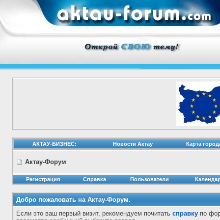
АКТАУ-БИЗНЕС:
Новости Актау
Карта город
Актау-Форум
Регистрация
Справка
Пользователи
Календа
Добро пожаловать на Актау-Форум.
Если это ваш первый визит, рекомендуем почитать
справку
по фор