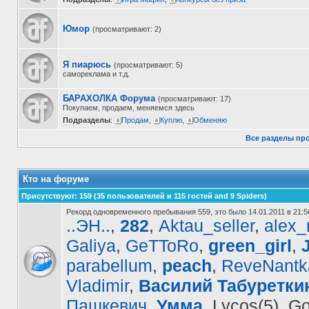
Юмор
(просматривают: 2)
Я пиарюсь
(просматривают: 5)
самореклама и т.д.
БАРАХОЛКА Форума
(просматривают: 17)
Покупаем, продаем, меняемся здесь
Подразделы
:
Продам
,
Куплю
,
Обменяю
Все разделы пр
Кто на форуме
Присутствуют
: 159 (35 пользователей и 115 гостей and 9 Spiders)
Рекорд одновременного пребывания 559, это было 14.01.2011 в 21:5
..ЭН..
,
282
,
Aktau_seller
,
alex
Galiya
,
GeTToRo
,
green_girl
,
parabellum
,
peach
,
ReveNantk
Vladimir
,
Василий Табуретки
Пашкевич
,
Умма
, Lycos(5), G