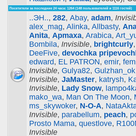
Посетители за последние 24 часа: 1264 (148 пользователей и 1116 гостей)
..ЭН..
,
282
,
Abay
,
adam
,
Invisi
alex_mag
,
Alinka
,
Allbasty
,
Ana
Anita
,
Apmaxa
,
Arabica
,
Art_y
Bombila
,
Invisible
,
brightcurly
DeeFive
,
devochka pripevoch
edward
,
EL PATRON
,
emir
,
fe
Invisible
,
Gulya82
,
Gulzhan_ok
Invisible
,
JaMaster
,
katrysh
,
Ka
Invisible
,
Lady Snow
,
lampo4k
mako_wa
,
Man On The Moon
,
ms_skywoker
,
N-O-A
,
NataAkt
Invisible
,
parabellum
,
peach
,
p
Prosto Mama
,
questlove
,
R10
Invisible