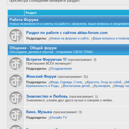
просмотра сообщений выберите раздел.
Раздел
Работа Форума
Новые возможности и советы по работе с форумом, ваши вопросы и предложен
Раздел по работе с сайтом aktau-forum.com
Подразделы
:
Новое на форуме и сайте
,
Ваши вопросы и пожел
Общение - Общий форум
Обсуждаем, делимся опытом - открываем СВОИ ТЕМЫ.
Встречи Форумчан !!!
(просматривают: 3)
Приглашаем ВСЕХ желающих!
Подразделы
:
Поздравления
Женский Форум
(просматривают: 31)
Подразделы
:
Мода, Одежда, Стиль
,
Красота, Уход за собой
,
М
Беременность и Роды
,
Воспитание детей
,
Кулинария
,
Между на
Знакомство и Любовь
(просматривают: 1)
Знакомимся, узнаём друг друга лучше и говорим о любви..
Кино, Музыка
(просматривают: 3)
Подразделы
:
Онлайн TV