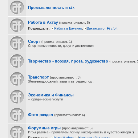
Промышленность и с/х
Работа в Актау
(просматривают: 8)
Подразделы
:
Работа в Баутино
,
Вакансии от Fircfoft
Спорт
(просматривают: 1)
Спортивные новости, досуг и достижения
Творчество - поэзия, проза, художество
(просматривают: 
Транспорт
(просматривают: 3)
Железнодорожный, авиа и автотранспорт.
Экономика и Финансы
+ юридические услуги
Фото раздел
(просматривают: 6)
Форумные игры
(просматривают: 5)
Игры разума - проявляем логику, находчивость и чувство юмора :)
Подразделы
:
Игра Мафия
,
Конкурсы без приза