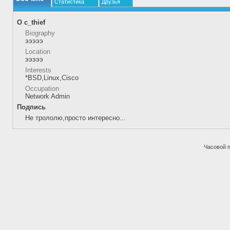
Статистика
Друзья
О c_thief
Biography
эээээ
Location
эээээ
Interests
*BSD,Linux,Cisco
Occupation
Network Admin
Подпись
Не трололю,просто интересно...
Часовой 