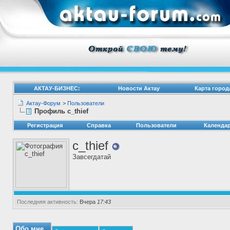
АКТАУ-БИЗНЕС:
Новости Актау
Карта город
Актау-Форум
>
Пользователи
Профиль c_thief
Регистрация
Справка
Пользователи
Календа
c_thief
Завсегдатай
Последняя активность:
Вчера
17:43
Обо мне