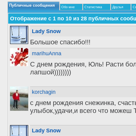
Публичные сообщения
Обо мне
Статистика
Друзья
С
Отображение с 1 по
10
из
28
публичных сооб
Lady Snow
Большое спасибо!!!
marihuAnna
С днем рождения, Юль! Расти бол
лапшой))))))))
korchagin
с днем рождения снежинка, счасть
улыбок,удачи,и всего что можеш 
Lady Snow