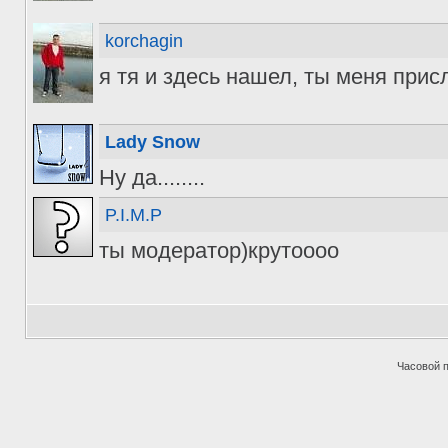
korchagin
я тя и здесь нашел, ты меня при
Lady Snow
Ну да........
P.I.M.P
ты модератор)крутоооо
Часовой 