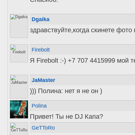
Dgaika
здравствуйте,когда скинете фото
Firebolt
Я Firebolt :-) +7 707 4415999 мой
JaMaster
))) Полина: нет я не он )
Polina
Привет! Ты не DJ Капа?
GeTToRo