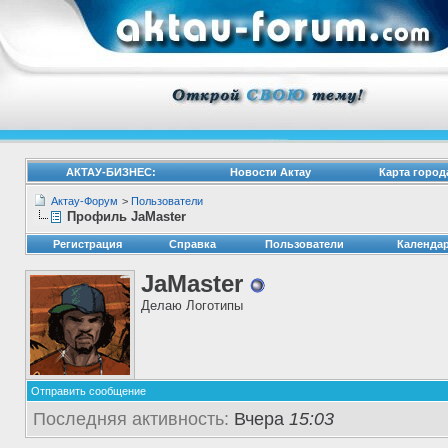
АКТАУ-БИЗНЕС:
Новости Актау
Карта город
Актау-Форум
>
Пользователи
Профиль JaMaster
Регистрация
Справка
Пользователи
Календа
JaMaster
Делаю Логотипы
Отправить сообщение
Последняя активность:
Вчера
15:03