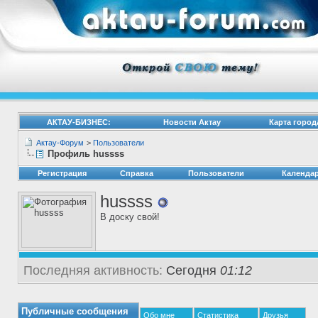
АКТАУ-БИЗНЕС:
Новости Актау
Карта город
Актау-Форум
>
Пользователи
Профиль hussss
Регистрация
Справка
Пользователи
Календа
hussss
В доску свой!
Последняя активность:
Сегодня
01:12
Публичные сообщения
Обо мне
Статистика
Друзья