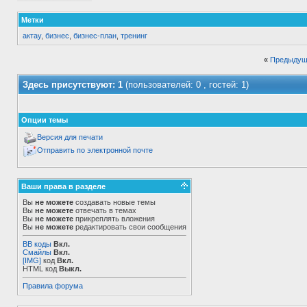
Метки
актау
,
бизнес
,
бизнес-план
,
тренинг
«
Предыдущ
Здесь присутствуют: 1
(пользователей: 0 , гостей: 1)
Опции темы
Версия для печати
Отправить по электронной почте
Ваши права в разделе
Вы
не можете
создавать новые темы
Вы
не можете
отвечать в темах
Вы
не можете
прикреплять вложения
Вы
не можете
редактировать свои сообщения
BB коды
Вкл.
Смайлы
Вкл.
[IMG]
код
Вкл.
HTML код
Выкл.
Правила форума