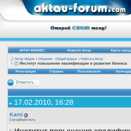
АКТАУ-БИЗНЕС:
Новости Актау
Карта город
Актау-Форум
>
Общение - Общий форум
>
Работа в Актау
Институт повышения квалификации и развития бизнеса
Регистрация
Справка
Пользователи
Календа
17.02.2010, 16:28
Kami
Случайный гость