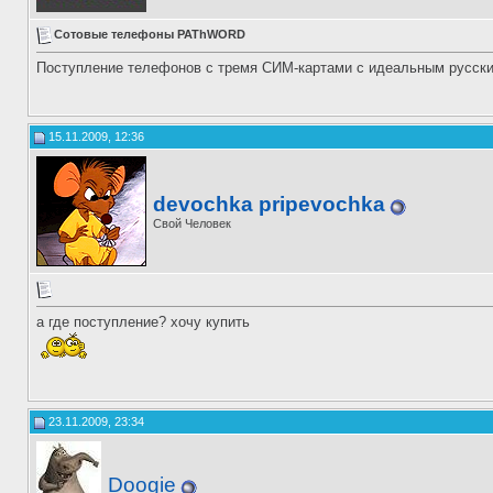
Сотовые телефоны PAThWORD
Поступление телефонов с тремя СИМ-картами с идеальным русским
15.11.2009, 12:36
devochka pripevochka
Свой Человек
а где поступление? хочу купить
23.11.2009, 23:34
Doogie