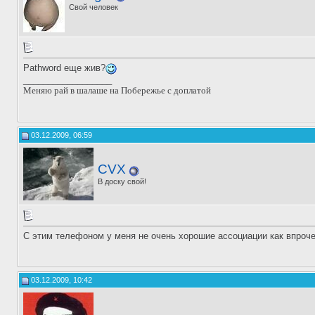
Свой человек
Pathword еще жив?
__________________
Меняю рай в шалаше на Побережье с доплатой
03.12.2009, 06:59
CVX
В доску свой!
С этим телефоном у меня не очень хорошие ассоциации как впроче
03.12.2009, 10:42