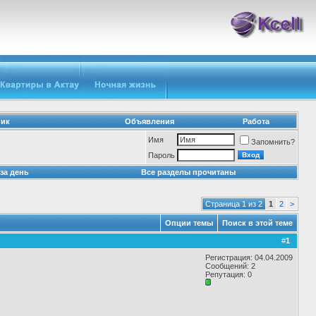
ник
Объявления
Работа
Имя
Запомнить?
Пароль
за день
Все разделы прочитаны
Страница 1 из 2
1
2
>
Опции темы
Поиск в этой теме
#
1
Регистрация: 04.04.2009
Сообщений: 2
Репутация:
0