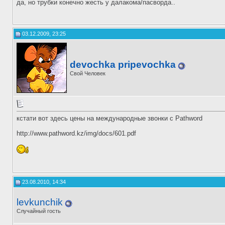
да, но трубки конечно жесть у далакома/пасворда..
03.12.2009, 23:25
devochka pripevochka
Свой Человек
кстати вот здесь цены на международные звонки с Pathword
http://www.pathword.kz/img/docs/601.pdf
23.08.2010, 14:34
levkunchik
Случайный гость