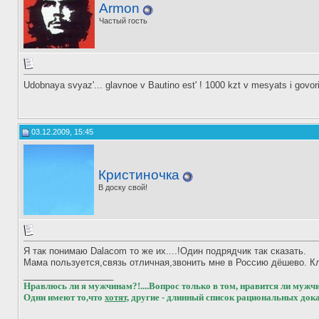
Armon
Частый гость
Udobnaya svyaz'... glavnoe v Bautino est' ! 1000 kzt v mesyats i govor
03.12.2009, 15:45
Кристиночка
В доску свой!
Я так понимаю Dalacom то же их....!Один подрядчик так сказать.
Мама пользуется,связь отличная,звонить мне в Россию дёшево. Кл
__________________
Нравлюсь ли я мужчинам?!....Вопрос только в том, нравится ли мужчин
Одни имеют то,что
хотят,
другие - длинный список рациональных доказ