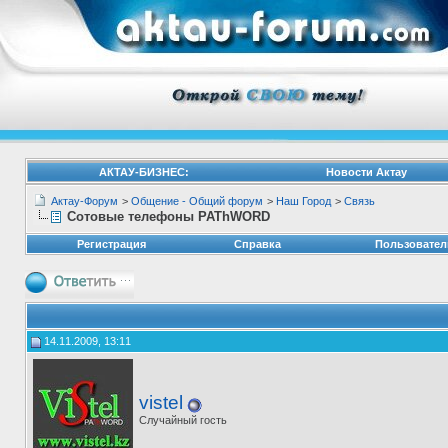
АКТАУ-БИЗНЕС:
Новости Актау
Актау-Форум
>
Общение - Общий форум
>
Наш Город
>
Связь
Сотовые телефоны PAThWORD
Регистрация
Справка
Пользовател
14.11.2009, 13:11
vistel
Случайный гость