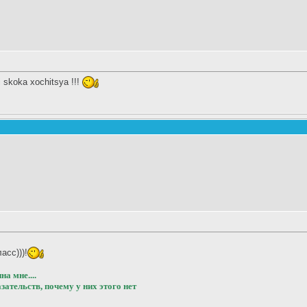
i skoka xochitsya !!!
асс)))!
а мне....
ательств, почему у них этого нет