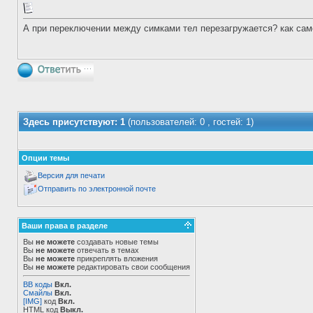
А при переключении между симками тел перезагружается? как сам
Здесь присутствуют: 1
(пользователей: 0 , гостей: 1)
Опции темы
Версия для печати
Отправить по электронной почте
Ваши права в разделе
Вы
не можете
создавать новые темы
Вы
не можете
отвечать в темах
Вы
не можете
прикреплять вложения
Вы
не можете
редактировать свои сообщения
BB коды
Вкл.
Смайлы
Вкл.
[IMG]
код
Вкл.
HTML код
Выкл.