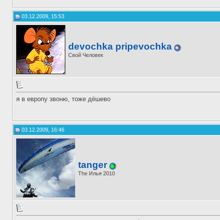
03.12.2009, 15:53
devochka pripevochka
Свой Человек
я в европу звоню, тоже дёшево
03.12.2009, 16:46
tanger
The Илья 2010