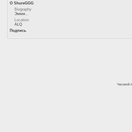
О ShureGGG
Biography
Эммм...
Location
ALQ
Подпись
Часовой 