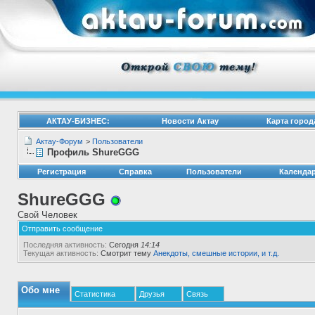
АКТАУ-БИЗНЕС:
Новости Актау
Карта город
Актау-Форум
>
Пользователи
Профиль ShureGGG
Регистрация
Справка
Пользователи
Календа
ShureGGG
Свой Человек
Отправить сообщение
Последняя активность:
Сегодня
14:14
Текущая активность:
Смотрит тему
Анекдоты, смешные истории, и т.д.
Обо мне
Статистика
Друзья
Связь