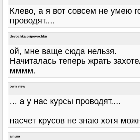
Клево, а я вот совсем не умею го
проводят....
devochka pripevochka
ой, мне ваще сюда нельзя.
Начиталась теперь жрать захотело
мммм.
own view
... а у нас курсы проводят....
насчет крусов не знаю хотя мож
ainura