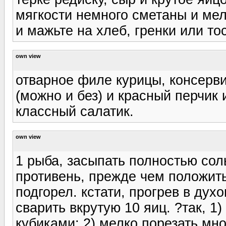
мягкости немного сметаны и мел
и мажьте на хлеб, гренки или то
own view
отварное филе курицы, консерв
(можно и без) и красный перчик 
классный салатик.
own view
1 рыба, засыпать полностью сол
противень, прежде чем положить
подгорел. кстати, прогрев в дух
сварить вкрутую 10 яиц. ?так, 1
кубиками; 2) мелко порезать мно