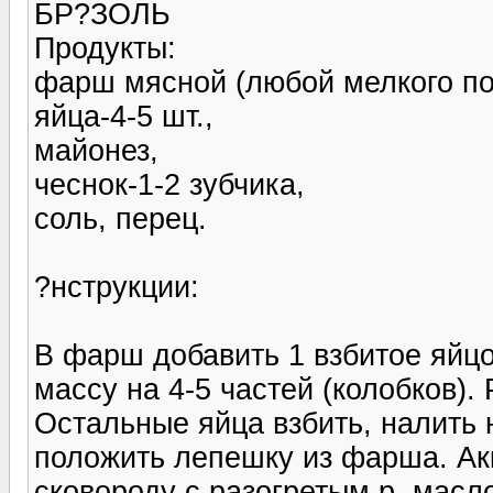
БР?ЗОЛЬ
Продукты:
фарш мясной (любой мелкого пом
яйца-4-5 шт.,
майонез,
чеснок-1-2 зубчика,
соль, перец.
?нструкции:
В фарш добавить 1 взбитое яйц
массу на 4-5 частей (колобков).
Остальные яйца взбить, налить 
положить лепешку из фарша. Ак
сковороду с разогретым р. масл