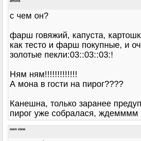
ainura
с чем он?
фарш говяжий, капуста, картошк
как тесто и фарш покупные, и оч
золотые пекли:03::03::03:!
Ням ням!!!!!!!!!!!!!
А мона в гости на пирог????
Канешна, только заранее предуп
пирог уже собралася, ждемммм
own view