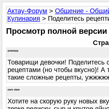
Актау-Форум
>
Общение - Общи
Кулинария
> Поделитесь рецепт
Просмотр полной версии
Стра
алиюша
Товарищи девочки! Поделитесь 
рецептами (но чтобы вкусно)! А 
такие сложные рецепты, ужжжжж
own view
Хотите на скорую руку новых в
терке редиску, сыр и крутое яйц