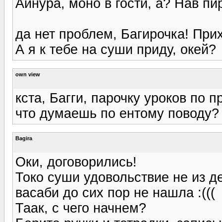
Айнура, моно в гости, а? Нав пирож
да нет проблем, Багирочка! При
А я к тебе на суши приду, окей?
own view
кста, Багги, парочку уроков по 
что думаешь по ентому поводу? 
Bagira
Оки, договорились!
Токо суши удовольствие не из де
васаби до сих пор не нашла :(((
Таак, с чего начнем?