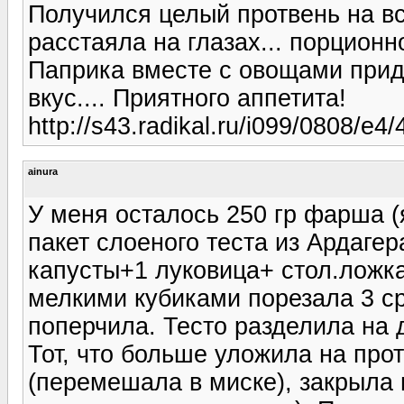
Получился целый протвень на вс
расстаяла на глазах... порцион
Паприка вместе с овощами прид
вкус.... Приятного аппетита!
http://s43.radikal.ru/i099/0808/e4
ainura
У меня осталось 250 гр фарша (
пакет слоеного теста из Ардагер
капусты+1 луковица+ стол.ложк
мелкими кубиками порезала 3 с
поперчила. Тесто разделила на 
Тот, что больше уложила на про
(перемешала в миске), закрыла 