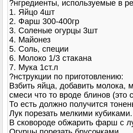
?нгредиенты, используемые в ре
1. Яйцо 4шт
2. Фарш 300-400гр
3. Соленые огурцы 3шт
4. Майонез
5. Соль, специи
6. Молоко 1/3 стакана
7. Мука 1ст.л
?нструкции по приготовлению:
Взбить яйца, добавить молока, м
смеси что то вроде блинов (это 
То есть должно получится тонен
Лук порезать мелкими кубиками.
В сковороде обжарить фарш с лу
Огурцы порезать брусочками.