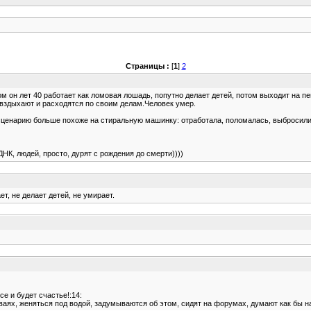
Страницы :
[
1
]
2
ом он лет 40 работает как ломовая лошадь, попутно делает детей, потом выходит на пе
 вздыхают и расходятся по своим делам.Человек умер.
сценарию больше похоже на стиральную машинку: отработала, поломалась, выбросили
К, людей, просто, дурят с рождения до смерти))))
т, не делает детей, не умирает.
се и будет счастье!:14:
ваях, женяться под водой, задумываются об этом, сидят на форумах, думают как бы нак