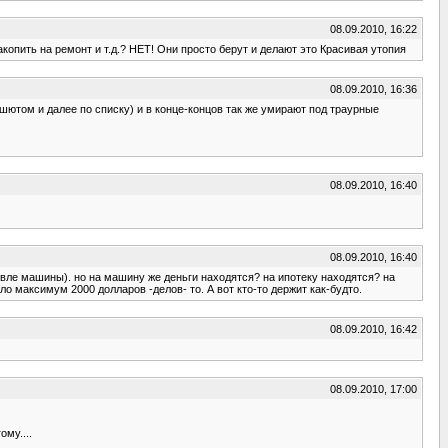
08.09.2010, 16:22
копить на ремонт и т.д.? НЕТ! Они просто берут и делают это Красивая утопия
08.09.2010, 16:36
ашютом и далее по списку) и в конце-концов так же умирают под траурные
08.09.2010, 16:40
08.09.2010, 16:40
шевле машины). но на машину же деньги находятся? на ипотеку находятся? на
ло максимум 2000 долларов -делов- то. А вот кто-то держит как-будто.
08.09.2010, 16:42
08.09.2010, 17:00
ому....