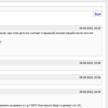
Вход
08.09.2010, 15:52
нсию, при этом дети его считают старым(ой) кАзлом (овцой) после чего его
)
08.09.2010, 15:56
08.09.2010, 15:56
08.09.2010, 16:09
опить на ремонт и т.д.? НЕТ! Они просто берут и делают это :01: