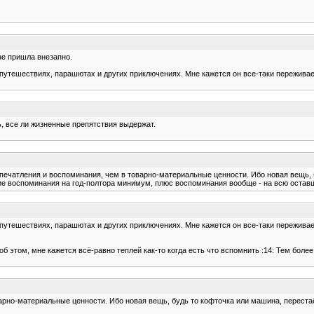
не пришла внезапно.
тешествиях, парашютах и других приключениях. Мне кажется он все-таки переживает 
ь, все ли жизненные препятствия выдержат.
печатления и воспоминания, чем в товарно-материальные ценности. Ибо новая вещь,
ие воспоминания на год-полтора минимум, плюс воспоминания вообще - на всю оставшу
тешествиях, парашютах и других приключениях. Мне кажется он все-таки переживает 
 об этом, мне кажется всё-равно теплей как-то когда есть что вспомнить :14: Тем бо
арно-материальные ценности. Ибо новая вещь, будь то кофточка или машина, переста