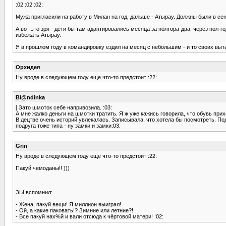
:02::02::02:
Мужа пригласили на работу в Милан на год, дальше - Атырау. Должны были в сент
А вот это зря - дети бы там адаптировались месяца за полтора-два, через пол-г
избежать Атырау.
Я в прошлом году в командировку ездил на месяц с небольшим - и то своих вытащ
Орхидея
Ну вроде в следующем году еще что-то предстоит :22:
Bl@ndinka
[ Зато шмоток себе напривозила. :03:
А мне жалко деньги на шмотки тратить. Я ж уже кажись говорила, что обувь при
В децтве очень историй увлекалась. Записывала, что хотела бы посмотреть. Под
подруга тоже типа - ну замки и замки:03:
Grin
Ну вроде в следующем году еще что-то предстоит :22:
Пакуй чемоданы!! )))
ЗЫ вспомнил:
- Жена, пакуй вещи! Я миллион выиграл!
- Ой, а какие паковать!? Зимние или летние?!
- Все пакуй нах%й и вали отсюда к чёртовой матери! :02: