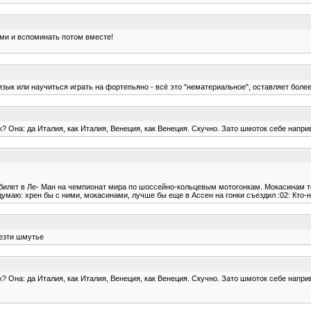
ми и вспоминать потом вместе!
 язык или научиться играть на фортепьяно - всё это "нематериальное", оставляет боле
Она: да Италия, как Италия, Венеция, как Венеция. Скучно. Зато шмоток себе наприв
и билет в Ле- Ман на чемпионат мира по шоссейно-кольцевым мотогонкам. Мокасинам т
думаю: хрен бы с ними, мокасинами, лучше бы еще в Ассен на гонки съездил :02: Кто-н
везти шмутье
Она: да Италия, как Италия, Венеция, как Венеция. Скучно. Зато шмоток себе наприв