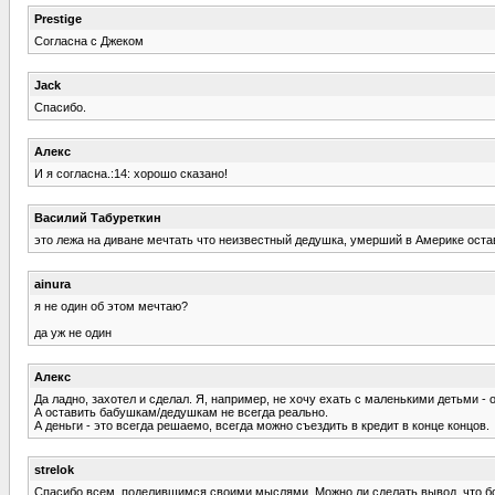
Prestige
Согласна с Джеком
Jack
Спасибо.
Алекс
И я согласна.:14: хорошо сказано!
Василий Табуреткин
это лежа на диване мечтать что неизвестный дедушка, умерший в Америке оста
ainura
я не один об этом мечтаю?
да уж не один
Алекс
Да ладно, захотел и сделал. Я, например, не хочу ехать с маленькими детьми - 
А оставить бабушкам/дедушкам не всегда реально.
А деньги - это всегда решаемо, всегда можно съездить в кредит в конце концов.
strelok
Спасибо всем, поделившимся своими мыслями. Можно ли сделать вывод, что бол