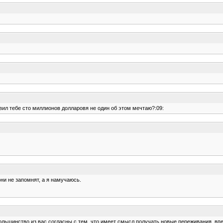
вил тебе сто миллионов долларовя не один об этом мечтаю?:09:
они не запомнят, а я намучаюсь.
ьшинство из вас согласны с тем, что имеет смысл получать новые переживания, впеча