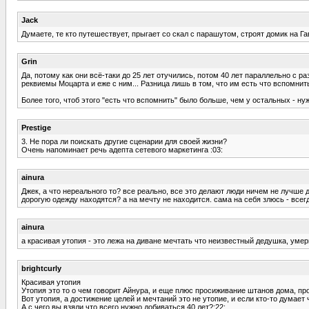
Jack
Думаете, те кто путешествует, прыгает со скал с парашутом, строят домик на Г
Grin
Да, потому как они всё-таки до 25 лет отучились, потом 40 лет параллельно с 
реквиемы Моцарта и еже с ним... Разница лишь в том, что им есть что вспомнит
Более того, чтоб этого "есть что вспомнить" было больше, чем у остальных - н
Prestige
3. Не пора ли поискать другие сценарии для своей жизни?
Очень напоминает речь адепта сетевого маркетинга :03:
ainura
Джек, а что нереального то? все реально, все это делают люди ничем не лучше 
дорогую одежду находятся? а на мечту не находится. сама на себя злюсь - всегд
ainura
а красивая утопия - это лежа на диване мечтать что неизвестный дедушка, умер
brightcurly
Красивая утопия
Утопия это то о чем говорит Айнура, и еще плюс просиживание штанов дома, прос
Вот утопия, а достижение целей и мечтаний это не утопие, и если кто-то думает ч
А с чего вы взяли что всего нужно добиваться 40 лет?:22: