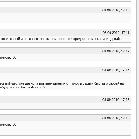
08.09.2010, 17:10
08.09.2010, 17:11
е позитивный и полезных багаж, чем просто очередная "шмотка" или "девайс"
08.09.2010, 17:12
озила. :03:
08.09.2010, 17:13
ем пи%дец уже давно, а вот впечатления от гонок и самых быстрых людей на
ибудь из вас был в Ассене!?
08.09.2010, 17:15
08.09.2010, 17:15
озила. :03: