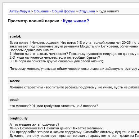
Актау-Форум
>
Общение - Общий форум
>
Отдушина
> Куда живем?
Просмотр полной версии :
Куда живем?
strelok
Всем привет! Человек родился. Что потом? Его учат всякой хрени лет 20-25, пот
закапывают под тревожные звуки реквиема Моцарта или Бетховена, облегченно
Вопросы однако возникают:
1. Можно ли это назвать человеком? Поскольку существо живущее по данному 
2.Откуда начинается человек, если он, вообще, бывает?
3. Не пора ли поискать другие сценарии для своей жизни?))
По-моему мнению, учитывая объем человеческого мозга и забавную структуру ДН
Алекс
Ломайте стереотипы - воспитайте ребенка по-другому: не учите, пусть не работае
peach
это монолог?:01: или требуется ответить на 3 вопроса?
brightcurly
А что мешает жить подругому?
Лень? Возможности? Нехватка денег? Нехватка желаний?
Так преодолейте это все и живите подругому! Сломайте систему, будьте не как в
Думаете, те кто путешествует, прыгает со скал с парашутом, строят домик на Га