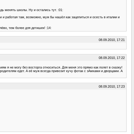
дь менять школы. Ну и остались тут. :01:
ам и работая там, возможно, муж бы нашёл как зацепиться и осесть в италии и
лёво, тем более для детишек! :14:
08.09.2010, 17:21
08.09.2010, 17:22
ям я не могу без восторга относиться. Для меня это прямо как полет в сказку!
родителям едет. А её муж всегда привозит кучу фотак с зАмками и дворцами. А
08.09.2010, 17:23