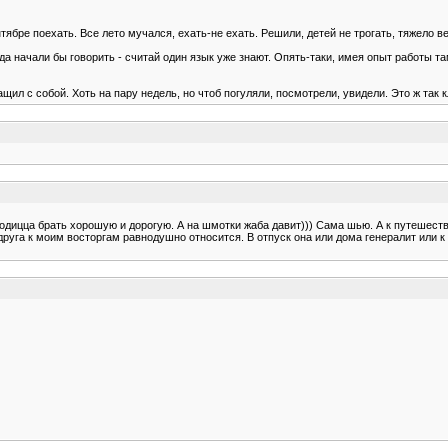
ябре поехать. Все лето мучался, ехать-не ехать. Решили, детей не трогать, тяжело ве
ода начали бы говорить - считай один язык уже знают. Опять-таки, имея опыт работы т
ил с собой. Хоть на пару недель, но чтоб погуляли, посмотрели, увидели. Это ж так к
ходицца брать хорошую и дорогую. А на шмотки жаба давит))) Сама шью. А к путешестви
руга к моим восторгам равнодушно относится. В отпуск она или дома генералит или к 