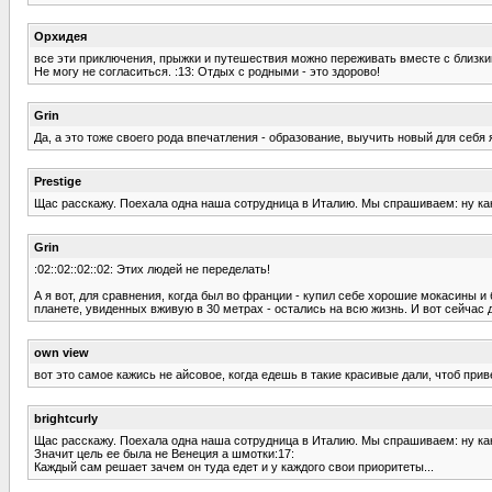
Орхидея
все эти приключения, прыжки и путешествия можно переживать вместе с близки
Не могу не согласиться. :13: Отдых с родными - это здорово!
Grin
Да, а это тоже своего рода впечатления - образование, выучить новый для себя
Prestige
Щас расскажу. Поехала одна наша сотрудница в Италию. Мы спрашиваем: ну как? 
Grin
:02::02::02::02: Этих людей не переделать!
А я вот, для сравнения, когда был во франции - купил себе хорошие мокасины 
планете, увиденных вживую в 30 метрах - остались на всю жизнь. И вот сейчас 
own view
вот это самое кажись не айсовое, когда едешь в такие красивые дали, чтоб при
brightcurly
Щас расскажу. Поехала одна наша сотрудница в Италию. Мы спрашиваем: ну как? 
Значит цель ее была не Венеция а шмотки:17:
Каждый сам решает зачем он туда едет и у каждого свои приоритеты...