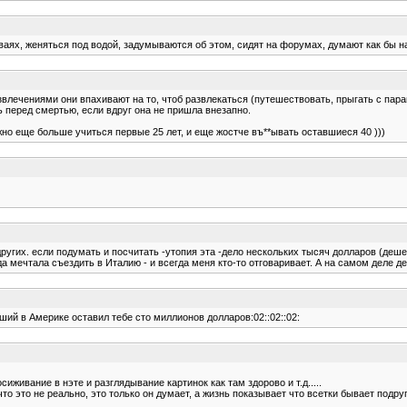
аваях, женяться под водой, задумываются об этом, сидят на форумах, думают как бы на
развлечениями они впахивают на то, чтоб развлекаться (путешествовать, прыгать с пар
ь перед смертью, если вдруг она не пришла внезапно.
ужно еще больше учиться первые 25 лет, и еще жостче въ**ывать оставшиеся 40 )))
других. если подумать и посчитать -утопия эта -дело нескольких тысяч долларов (де
а мечтала съездить в Италию - и всегда меня кто-то отговаривает. А на самом деле де
ший в Америке оставил тебе сто миллионов долларов:02::02::02:
иживание в нэте и разглядывание картинок как там здорово и т.д.....
то это не реально, это только он думает, а жизнь показывает что всетки бывает подруг