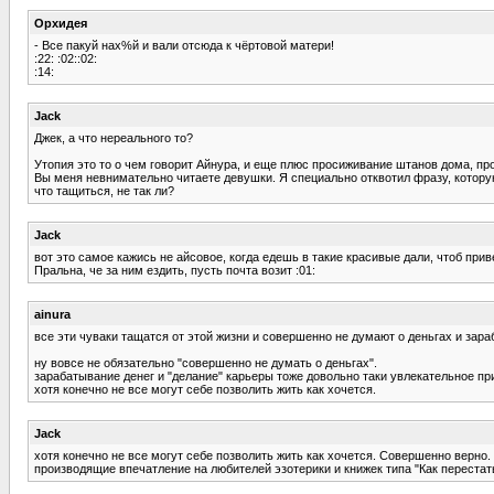
Орхидея
- Все пакуй нах%й и вали отсюда к чёртовой матери!
:22: :02::02:
:14:
Jack
Джек, а что нереального то?
Утопия это то о чем говорит Айнура, и еще плюс просиживание штанов дома, прос
Вы меня невнимательно читаете девушки. Я специально отквотил фразу, которую
что тащиться, не так ли?
Jack
вот это самое кажись не айсовое, когда едешь в такие красивые дали, чтоб при
Пральна, че за ним ездить, пусть почта возит :01:
ainura
все эти чуваки тащатся от этой жизни и совершенно не думают о деньгах и зара
ну вовсе не обязательно "совершенно не думать о деньгах".
зарабатывание денег и "делание" карьеры тоже довольно таки увлекательное пр
хотя конечно не все могут себе позволить жить как хочется.
Jack
хотя конечно не все могут себе позволить жить как хочется. Совершенно верно. И
производящие впечатление на любителей эзотерики и книжек типа "Как переста