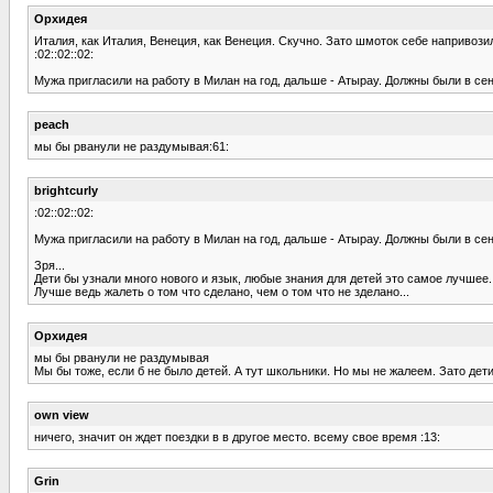
Орхидея
Италия, как Италия, Венеция, как Венеция. Скучно. Зато шмоток себе напривози
:02::02::02:
Мужа пригласили на работу в Милан на год, дальше - Атырау. Должны были в сент
peach
мы бы рванули не раздумывая:61:
brightcurly
:02::02::02:
Мужа пригласили на работу в Милан на год, дальше - Атырау. Должны были в сент
Зря...
Дети бы узнали много нового и язык, любые знания для детей это самое лучшее..
Лучше ведь жалеть о том что сделано, чем о том что не зделано...
Орхидея
мы бы рванули не раздумывая
Мы бы тоже, если б не было детей. А тут школьники. Но мы не жалеем. Зато дети
own view
ничего, значит он ждет поездки в в другое место. всему свое время :13:
Grin