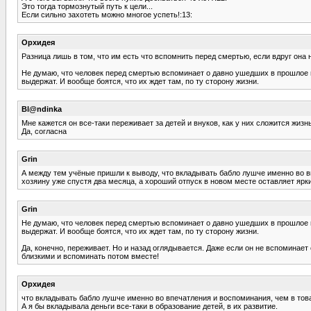
Это тогда тормознутый путь к цели...
Если сильно захотеть можно многое успеть!:13:
Орхидея
Разница лишь в том, что им есть что вспомнить перед смертью, если вдруг она 
Не думаю, что человек перед смертью вспоминает о давно ушедших в прошлое пу
выдержат. И вообще боятся, что их ждет там, по ту сторону жизни.
Bl@ndinka
Мне кажется он все-таки переживает за детей и внуков, как у них сложится жизн
Да, согласна
Grin
А между тем учёные пришли к выводу, что вкладывать бабло лушче именно во в
хозяину уже спустя два месяца, а хороший отпуск в новом месте оставляет ярк
Grin
Не думаю, что человек перед смертью вспоминает о давно ушедших в прошлое пу
выдержат. И вообще боятся, что их ждет там, по ту сторону жизни.
Да, конечно, переживает. Но и назад оглядывается. Даже если он не вспоминает
близкими и вспоминать потом вместе!
Орхидея
что вкладывать бабло лушче именно во впечатления и воспоминания, чем в тов
А я бы вкладывала деньги все-таки в образование детей, в их развитие.