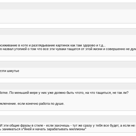
иживание в нэте и разглядывание картинок как там здорово и т.д...
 назвал утопией о том что все эти чуваки тащатся от этой жизни и совершенно не дум
везти шмутье
ботке. По меньшей мере у них уже должно быть чтото, на что тащиться, не так ли?
иключение. если конечно работа по душе.
 эти общие фразы в стиле - если захочешь - тут же сразу у тебя все будет, а если не 
ть заниматься х*йней и начать зарабатывать миллионы"