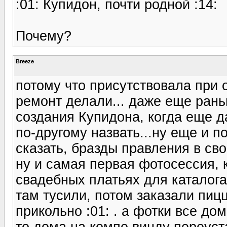
:01: Купидон, почти родной :14:
Почему?
Breeze
потому что присутствовала при 
ремонт делали... даже еще ран
создания Купидона, когда еще д
по-другому назвать...ну еще и п
сказать, бразды правления в свои
ну и самая первая фотосессия, 
свадебных платьях для каталога 
там тусили, потом заказали пиц
прикольно :01: . а фотки все до
то дома на компе винду переуста