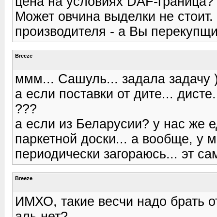
цена на условиях DAF-граница?
Может овчина выделки не стоит.
производителя - а Вы перекупщи
Breeze
ммм... Сашуль... задала задачу )
а если поставки от дите... дисте.
???
а если из Беларусии? у нас же е
паркетной доски... а вообще, у 
периодически загораюсь... эт сам
Breeze
ИМХО, такие весчи надо брать о
аль нет?