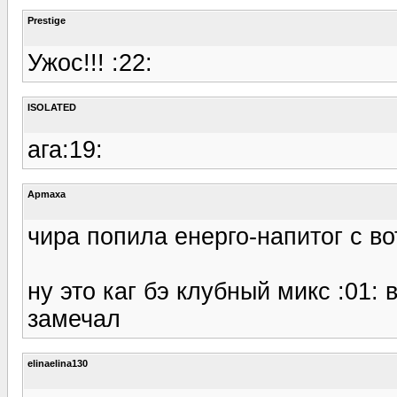
Prestige
Ужос!!! :22:
ISOLATED
ага:19:
Apmaxa
чира попила енерго-напитог с во
ну это каг бэ клубный микс :01:
замечал
elinaelina130