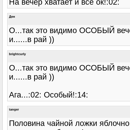
На вечер хватает и все ок!:02:
Ден
О...так это видимо ОСОБЫЙ вече
и......в рай ))
brightcurly
О...так это видимо ОСОБЫЙ вече
и......в рай ))
Ага...:02: Особый!:14:
tanger
Половина чайной ложки яблочног