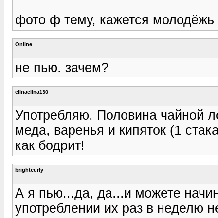
фото ф тему, кажется молодёжь 
Online
не пью. зачем?
elinaelina130
Употребляю. Половина чайной ло
меда, варенья и кипяток (1 стака
как бодрит!
brightcurly
А я пью...да, да...и можете начи
употреблении их раз в неделю не