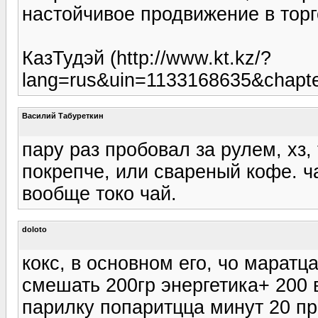
настойчивое продвижение в торг
КазТудэй (http://www.kt.kz/?
lang=rus&uin=1133168635&chapt
Василий Табуреткин
пару раз пробовал за рулем, хз,
покрепче, или свареный кофе. ч
вообще токо чай.
doloto
кокс, в основном его, чо маратц
смешать 200гр энергетика+ 200 в
парилку попаритцца минут 20 пр