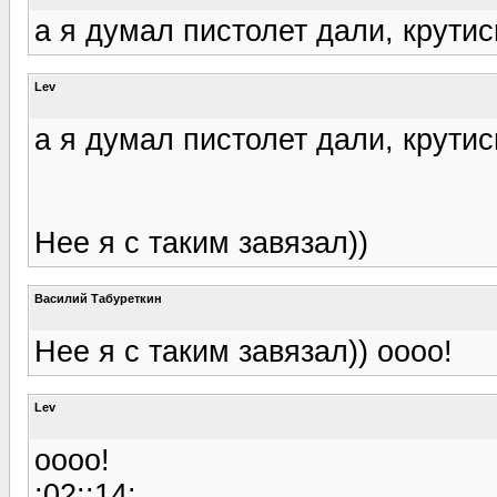
а я думал пистолет дали, крутис
Lev
а я думал пистолет дали, крутис
Нее я с таким завязал))
Василий Табуреткин
Нее я с таким завязал)) оооо!
Lev
оооо!
:02::14: