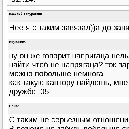
Василий Табуреткин
Нее я с таким завязал))а до за
Bl@ndinka
ну он же говорит напригаца нель
найти чтоб не напрягаца? ток за
можно побольше немнога
как такую кантору найдешь, мне
дружбе :05:
Online
С таким не серьезным отношение
В резюме не забудь побольше ско