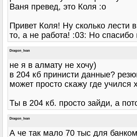
Ваня превед, это Коля :o
Привет Коля! Ну сколько лести в
то, а не работа! :03: Но спасибо
Dragon_Ivan
не я в алмату не хочу)
в 204 кб принисти данные? резю
может просто скажу где учился 
Ты в 204 кб. просто зайди, а по
Dragon_Ivan
А че так мало 70 тыс для банком