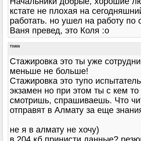
Начальники добрые, хорошие лю
кстате не плохая на сегодняшни
работать. но ушел на работу по 
Ваня превед, это Коля :o
TIVAN
Стажировка это ты уже сотрудник
меньше не больше!
Стажировка это тупо испытатель
экзамен но при этом ты с кем т
смотришь, спрашиваешь. Что чит
отправят в Алмату за еще знани
не я в алмату не хочу)
в 204 кб принисти данные? резю