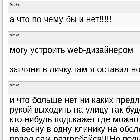
Mit'ka
а что по чему бы и нет!!!!!
Mit'ka
могу устроить web-дизайнером
загляни в личку,там я оставил но
Mit'ka
и что больше нет ни каких пред
рукой выходить на улицу так бу
кто-нибудь подскажет где можно 
на весну в одну клинику на обсл
попал сам разгребайся!!!Но ве