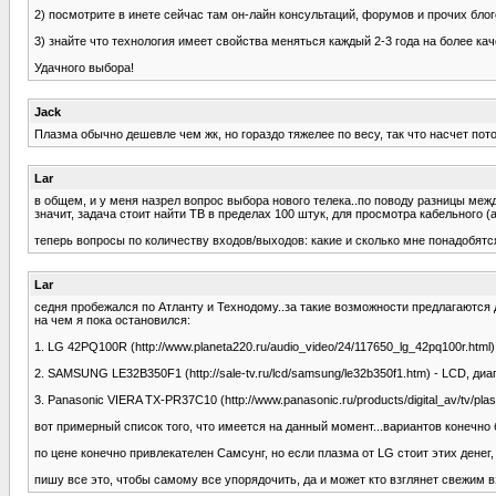
2) посмотрите в инете сейчас там он-лайн консультаций, форумов и прочих блого
3) знайте что технология имеет свойства меняться каждый 2-3 года на более к
Удачного выбора!
Jack
Плазма обычно дешевле чем жк, но гораздо тяжелее по весу, так что насчет по
Lar
в общем, и у меня назрел вопрос выбора нового телека..по поводу разницы между
значит, задача стоит найти ТВ в пределах 100 штук, для просмотра кабельного 
теперь вопросы по количеству входов/выходов: какие и сколько мне понадобятс
Lar
седня пробежался по Атланту и Технодому..за такие возможности предлагаются д
на чем я пока остановился:
1. LG 42PQ100R (http://www.planeta220.ru/audio_video/24/117650_lg_42pq100r.htm
2. SAMSUNG LE32B350F1 (http://sale-tv.ru/lcd/samsung/le32b350f1.htm) - LCD, диа
3. Panasonic VIERA TX-PR37C10 (http://www.panasonic.ru/products/digital_av/tv/
вот примерный список того, что имеется на данный момент...вариантов конечно 
по цене конечно привлекателен Самсунг, но если плазма от LG стоит этих денег,
пишу все это, чтобы самому все упорядочить, да и может кто взглянет свежим в