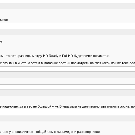
изнес
в.
...то есть разницы между HD Ready и Full HD будет почти незаметна..
отзывы в инете, а затем в магазине сесть и посмотреть на глаз какой из них тебе бо
де надежные, да и вес не большой у жк.Вчера дела не дали воплотить планы в жизнь, п
аться у специалистов - общайтесь с живыми, они разговорчивее..