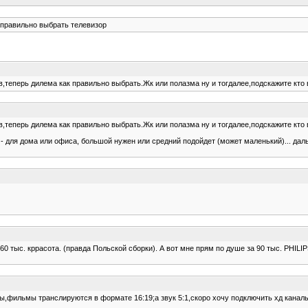
 правильно выбрать телевизор
,теперь дилема как правильно выбрать.Жк или полазма ну и тогдалее,подскажите кто 
,теперь дилема как правильно выбрать.Жк или полазма ну и тогдалее,подскажите кто 
к - для дома или офиса, большой нужен или средний подойдет (может маленький)... да
 тыс. кррасота. (правда Польской сборки). А вот мне прям по душе за 90 тыс. PHILIP
,фильмы транслируются в формате 16:19;а звук 5:1,скоро хочу подключить хд канал