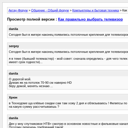
Актау-Форум
>
Общение - Общий форум
>
Компьютеры и бытовая техника
> Как
Просмотр полной версии :
Как правильно выбрать телевизор
danila
Сегодня был в жигере наконец появились потолочные крепления для телевизоров
sergey
Сегодня был в жигере наконец появились потолочные крепления для телевизоров
я в теме (бывший телемастер) - мой совет: сначала определись - для чего теле
имеет срок годности)...
danila
О дорогой мой.
Думаю жк на потолок 70-90 см наверно HD
беру домой, менять незнаю ...
Хрюн
в Технодоме ща клёвые скидки сам там хожу 2 дня и облизываюсь ! Филипсы по 60
на какую сумму рассчитываешь ?
danila
Ден у мну спутниковое НТВ+ смотрю в основном новостные и фильмовые каналы
Поэтому перечень требований такой: