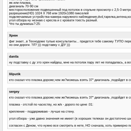
жк или плазма,
диаганаль 70-90 см
месторосположение подвешенный под потолок в спальне просмотр с 2,5-3 метро
разрешение(HD) 1024 X 768 или 1920x1080 пикселей
подключаемые устройства-камера наружного наблюдения,dvd,тарелка,антена,ко
угол обзора ну незнаю с кресла и с кровати тоесть разный.
Что ты думаешь?:25:
Хрюн
фиг знает...в Технодоме тупые консультанты... придется тебе самому ТУПО пе
но они дороги. ?Л? ))) подставку с Д/У )))
danila
ну подставку с ду это хрен найдеш, мне на потолок пару лет не попадалась, а 
liliputik
кто сказал что плазма дороже,чем жк?можешь взять 37" диагональ ,подойдет в с
sergey
кто сказал что плазма дороже,чем жк?можешь взять 37" диагональ ,подойдет в с
плазма - отстой по часеству, но ж/к - дорого по цене :01:
крепление - поддерживаю - лучше на стену.
угол обзора - уже давно значения не имеет (в хороших телеках он достаточно ш
согласен с Деном, что нужно все смотреть в нете, НО сначала, хоть примерно 