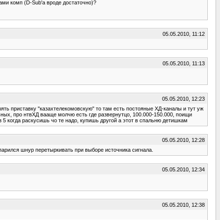
ами комп (D-Sub'а вроде достаточно)?
05.05.2010, 11:12
05.05.2010, 11:13
05.05.2010, 12:23
зять приставку "казахтелекомовскую" то там есть постояные ХД-каналы и тут уж
ных, про нтвХД вааще молчю есть где развернутцо, 100.000-150.000, поищи
з 5 когда раскусишь чо те надо, купишь другой а этот в спальню детишкам
05.05.2010, 12:28
апарился шнур перетыркивать при выборе источника сигнала.
05.05.2010, 12:34
05.05.2010, 12:38