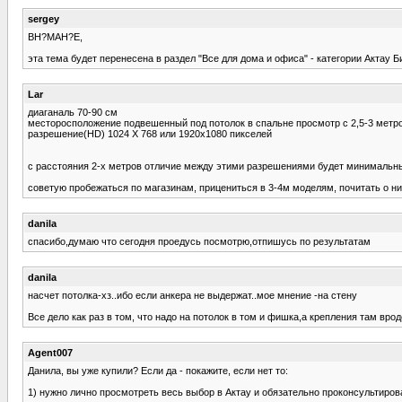
sergey
ВН?МАН?Е,
эта тема будет перенесена в раздел "Все для дома и офиса" - категории Актау Б
Lar
диаганаль 70-90 см
месторосположение подвешенный под потолок в спальне просмотр с 2,5-3 метро
разрешение(HD) 1024 X 768 или 1920x1080 пикселей
с расстояния 2-х метров отличие между этими разрешениями будет минимальным
советую пробежаться по магазинам, прицениться в 3-4м моделям, почитать о них 
danila
спасибо,думаю что сегодня проедусь посмотрю,отпишусь по результатам
danila
насчет потолка-хз..ибо если анкера не выдержат..мое мнение -на стену
Все дело как раз в том, что надо на потолок в том и фишка,а крепления там вро
Agent007
Данила, вы уже купили? Если да - покажите, если нет то:
1) нужно лично просмотреть весь выбор в Актау и обязательно проконсультиров