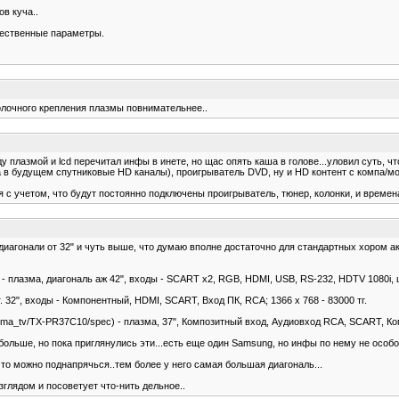
в куча..
ачественные параметры.
толочного крепления плазмы повнимательнее..
 плазмой и lcd перечитал инфы в инете, но щас опять каша в голове...уловил суть, чт
(а в будущем спутниковые HD каналы), проигрыватель DVD, ну и HD контент с компа/мо
я с учетом, что будут постоянно подключены проигрыватель, тюнер, колонки, и времен
иагонали от 32" и чуть выше, что думаю вполне достаточно для стандартных хором акт
l) - плазма, диагональ аж 42", входы - SCART x2, RGB, HDMI, USB, RS-232, HDTV 1080i,
г. 32", входы - Компонентный, HDMI, SCART, Вход ПК, RCA; 1366 x 768 - 83000 тг.
plasma_tv/TX-PR37C10/spec) - плазма, 37", Композитный вход, Аудиовход RCA, SCART, К
больше, но пока приглянулись эти...есть еще один Samsung, но инфы по нему не особо 
 то можно поднапрячься..тем более у него самая большая диагональ...
зглядом и посоветует что-нить дельное..