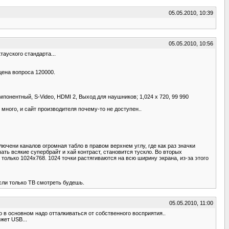
05.05.2010, 10:39
05.05.2010, 10:56
ауского стандарта...
 цена вопроса 120000.
омпонентный, S-Video, HDMI 2, Выход для наушников; 1,024 x 720, 99 990
много, и сайт производителя почему-то не доступен..
ключени каналов огромная табло в правом верхнем углу, где как раз значки
ать всякие супербрайт и хай контраст, становится тускло. Во вторых
олько 1024x768. 1024 точки растягиваются на всю ширину экрана, из-за этого
сли только ТВ смотреть будешь.
05.05.2010, 11:00
о в основном надо отталкиваться от собственного восприятия..
жет USB...