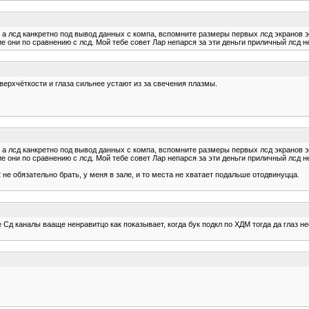
 а лсд канкретно под вывод данных с компа, вспомните размеры первых лсд экранов 
е они по сравнению с лсд. Мой тебе совет Лар непарся за эти деньги приличный лсд 
сверхчёткости и глаза сильнее устают из за свечения плазмы.
 а лсд канкретно под вывод данных с компа, вспомните размеры первых лсд экранов 
е они по сравнению с лсд. Мой тебе совет Лар непарся за эти деньги приличный лсд 
 не обязательно брать, у меня в зале, и то места не хватает подальше отодвинуцца.
е Сд каналы вааще ненравитцо как показывает, когда бук подкл по ХДМ тогда да глаз н