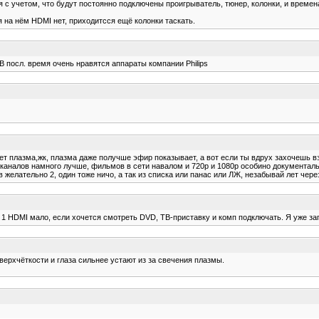
я с учетом, что будут постоянно подключены проигрыватель, тюнер, колонки, и времен
 на нём HDMI нет, приходитсся ещё колонки таскать.
В посл. время очень нравятся аппараты компании Philips
ет плазма,жк, плазма даже получше эфир показывает, а вот если ты вдрух захочешь в
каналов намного лучше, фильмов в сети навалом и 720р и 1080р особино документаль
желательно 2, один тоже ничо, а так из списка или панас или ЛЖ, незабывай лет чере
А 1 HDMI мало, если хочется смотреть DVD, ТВ-приставку и комп подключать. Я уже з
сверхчёткости и глаза сильнее устают из за свечения плазмы.