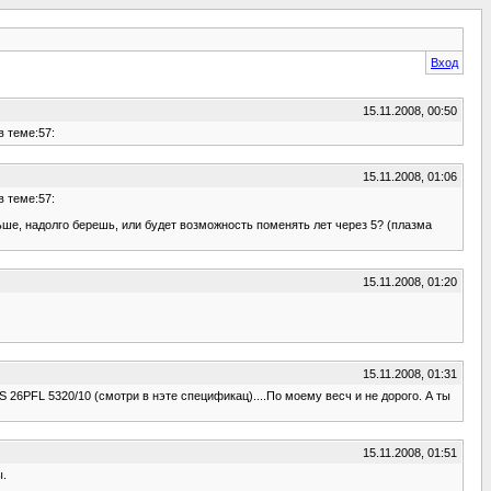
Вход
15.11.2008, 00:50
в теме:57:
15.11.2008, 01:06
в теме:57:
льше, надолго берешь, или будет возможность поменять лет через 5? (плазма
15.11.2008, 01:20
15.11.2008, 01:31
S 26PFL 5320/10 (cмотри в нэте спецификац)....По моему весч и не дорого. А ты
15.11.2008, 01:51
ы.