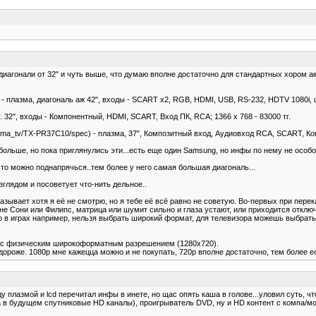
иагонали от 32" и чуть выше, что думаю вполне достаточно для стандартных хором акт
l) - плазма, диагональ аж 42", входы - SCART x2, RGB, HDMI, USB, RS-232, HDTV 1080i,
г. 32", входы - Компонентный, HDMI, SCART, Вход ПК, RCA; 1366 x 768 - 83000 тг.
plasma_tv/TX-PR37C10/spec) - плазма, 37", Композитный вход, Аудиовход RCA, SCART, К
больше, но пока приглянулись эти...есть еще один Samsung, но инфы по нему не особо 
 то можно поднапрячься..тем более у него самая большая диагональ...
зглядом и посоветует что-нить дельное..
казывает хотя я её не смотрю, но я тебе её всё равно не советую. Во-первых при пере
е Сони или Филипс, матрица или шумит сильно и глаза устают, или приходится отключ
 в играх например, нельзя выбрать широкий формат, для телевизора можешь выбрать т
то с физическим широкоформатным разрешением (1280x720).
роже. 1080p мне кажецца можно и не покупать, 720p вполне достаточно, тем более е
 плазмой и lcd перечитал инфы в инете, но щас опять каша в голове...уловил суть, чт
(а в будущем спутниковые HD каналы), проигрыватель DVD, ну и HD контент с компа/мо