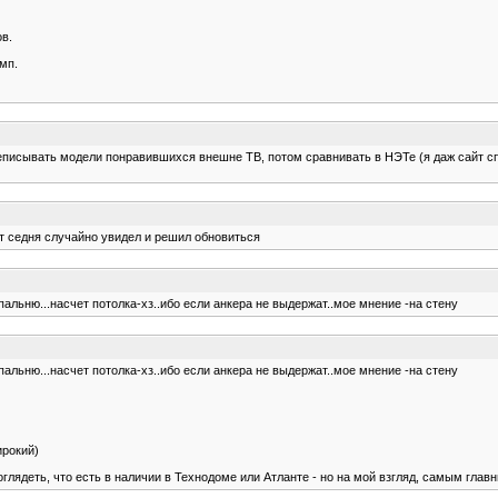
в.
мп.
реписывать модели понравившихся внешне ТВ, потом сравнивать в НЭТе (я даж сайт 
вот седня случайно увидел и решил обновиться
пальню...насчет потолка-хз..ибо если анкера не выдержат..мое мнение -на стену
пальню...насчет потолка-хз..ибо если анкера не выдержат..мое мнение -на стену
ирокий)
поглядеть, что есть в наличии в Технодоме или Атланте - но на мой взгляд, самым гл