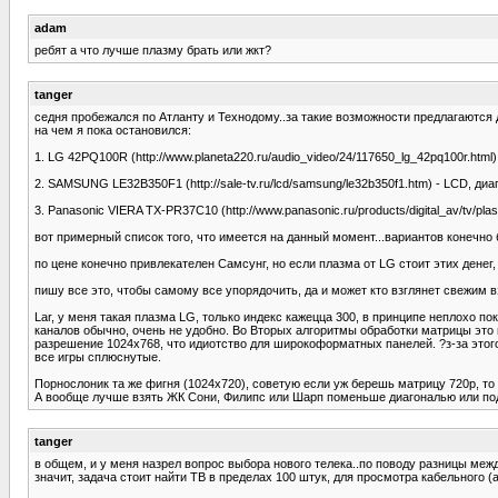
adam
ребят а что лучше плазму брать или жкт?
tanger
седня пробежался по Атланту и Технодому..за такие возможности предлагаются д
на чем я пока остановился:
1. LG 42PQ100R (http://www.planeta220.ru/audio_video/24/117650_lg_42pq100r.htm
2. SAMSUNG LE32B350F1 (http://sale-tv.ru/lcd/samsung/le32b350f1.htm) - LCD, диа
3. Panasonic VIERA TX-PR37C10 (http://www.panasonic.ru/products/digital_av/tv/
вот примерный список того, что имеется на данный момент...вариантов конечно 
по цене конечно привлекателен Самсунг, но если плазма от LG стоит этих денег,
пишу все это, чтобы самому все упорядочить, да и может кто взглянет свежим в
Lar, у меня такая плазма LG, только индекс кажецца 300, в принципе неплохо по
каналов обычно, очень не удобно. Во Вторых алгоритмы обработки матрицы это н
разрешение 1024x768, что идиотство для широкоформатных панелей. ?з-за этого
все игры сплюснутые.
Порнослоник та же фигня (1024x720), советую если уж берешь матрицу 720p, 
А вообще лучше взять ЖК Сони, Филипс или Шарп поменьше диагональю или подо
tanger
в общем, и у меня назрел вопрос выбора нового телека..по поводу разницы между
значит, задача стоит найти ТВ в пределах 100 штук, для просмотра кабельного 