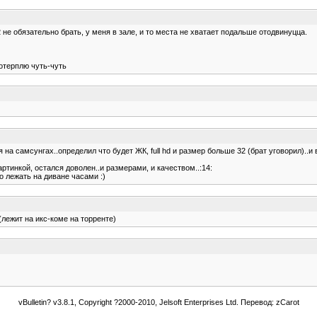
 не обязательно брать, у меня в зале, и то места не хватает подальше отодвинуцца.
потерплю чуть-чуть
 самсунгах..определил что будет ЖК, full hd и размер больше 32 (брат уговорил)..и в 
тинкой, остался доволен..и размерами, и качеством..:14:
 лежать на диване часами :)
лежит на икс-коме на торренте)
vBulletin? v3.8.1, Copyright ?2000-2010, Jelsoft Enterprises Ltd. Перевод: zCarot