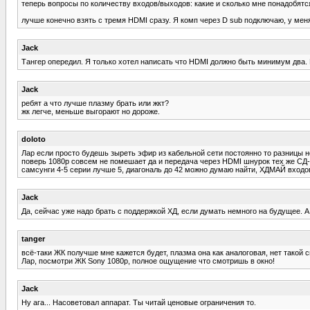
теперь вопросы по количеству входов/выходов: какие и сколько мне понадобятс
лучше конечно взять с тремя HDMI сразу. Я комп через D sub подключаю, у меня
Jack
Тангер опередил. Я только хотел написать что HDMI должно быть минимум два. 
Jack
ребят а что лучше плазму брать или жкт?
жк легче, меньше выгорают но дороже.
doloto
Лар если просто будешь зыреть эфир из кабельной сети постоянно то разницы н
поверь 1080р совсем не помешает да и передача через HDMI шнурок тех же СД-
самсунги 4-5 серии лучше 5, диагональ до 42 можно думаю найти, ХДМАЙ входов 
Jack
Да, сейчас уже надо брать с поддержкой ХД, если думать немного на будущее. 
tanger
всё-таки ЖК получше мне кажется будет, плазма она как аналоговая, нет такой 
Лар, посмотри ЖК Sony 1080p, полное ощущение что смотришь в окно!
Jack
Ну ага... Насоветовал аппарат. Ты читай ценовые ограничения то.