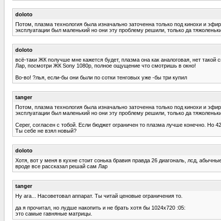
doloto
Потом, плазма технология была изначально заточенна только под кинохи и эфир
эксплуатации был маленький но они эту проблему решили, только да тяжоленьки
doloto
всё-таки ЖК получше мне кажется будет, плазма она как аналоговая, нет такой 
Лар, посмотри ЖК Sony 1080p, полное ощущение что смотришь в окно!
Во-во! ?лья, если-бы они были по сотки тенговых уже -бы три купил
tanger
Потом, плазма технология была изначально заточенна только под кинохи и эфир
эксплуатации был маленький но они эту проблему решили, только да тяжоленьки
Серег, согласен с тобой. Если бюджет ограничен то плазма лучше конечно. Но 42
Ты себе не взял новый?
doloto
Хотя, вот у меня в кухне стоит сонька бравия правда 26 диагональ, лсд, абычны
вроде все рассказал решай сам Лар
tanger
Ну ага... Насоветовал аппарат. Ты читай ценовые ограничения то.
да я прочитал, но лудше накопить и не брать хотя бы 1024x720 :05:
это самые гавняные матрицы.