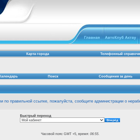
Карта города
Телефонный справоч
Календарь
Поиск
Сообщения за день
шли по правильной ссылке, пожалуйста, сообщите
администрации
о нераб
Быстрый переход
Часовой пояс GMT +5, время:
06:55
.