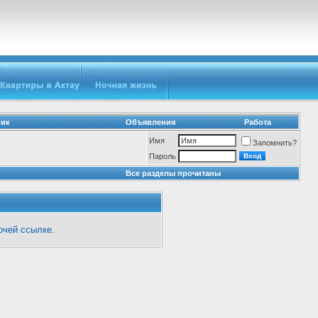
ник
Объявления
Работа
Имя
Запомнить?
Пароль
Все разделы прочитаны
очей ссылке.