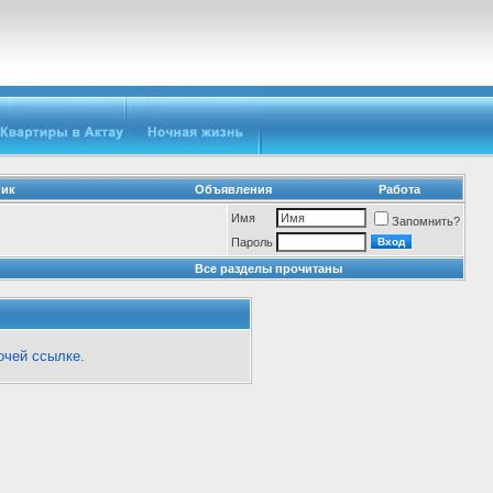
ник
Объявления
Работа
Имя
Запомнить?
Пароль
Все разделы прочитаны
очей ссылке.