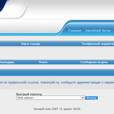
Карта города
Телефонный справоч
Календарь
Поиск
Сообщения за день
шли по правильной ссылке, пожалуйста, сообщите
администрации
о нераб
Быстрый переход
Часовой пояс GMT +5, время:
06:55
.