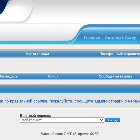
Карта города
Телефонный справоч
Календарь
Поиск
Сообщения за день
шли по правильной ссылке, пожалуйста, сообщите
администрации
о нераб
Быстрый переход
Часовой пояс GMT +5, время:
06:55
.