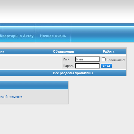
ник
Объявления
Работа
Имя
Запомнить?
Пароль
Все разделы прочитаны
очей ссылке.