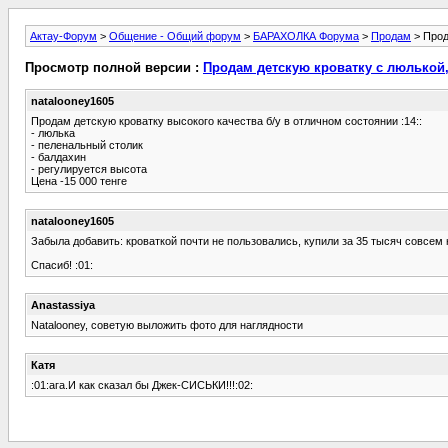
Актау-Форум
>
Общение - Общий форум
>
БАРАХОЛКА Форума
>
Продам
> Прод
Просмотр полной версии :
Продам детскую кроватку с люлькой
natalooney1605
Продам детскую кроватку высокого качества б/у в отличном состоянии :14::
- люлька
- пеленальный столик
- балдахин
- регулируется высота
Цена -15 000 тенге
natalooney1605
Забыла добавить: кроваткой почти не пользовались, купили за 35 тысяч совсем
Спасиб! :01:
Anastassiya
Natalooney, советую выложить фото для наглядности
Катя
:01:ага.И как сказал бы Джек-СИСЬКИ!!!:02: