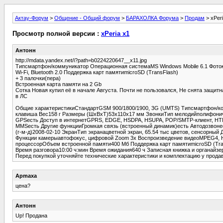
Актау-Форум
>
Общение - Общий форум
>
БАРАХОЛКА Форума
>
Продам
> xPeri
Просмотр полной версии :
xPeria x1
Антонн
http://mdata.yandex.net/i?path=b0224220647__x11.jpg
Типсмартфон/коммуникатор Операционная системаMS Windows Mobile 6.1 Фот
Wi-Fi, Bluetooth 2.0 Поддержка карт памятиmicroSD (TransFlash)
+ 3 палочки(пера)
Встроенная карта памяти на 2 Gb
Сотка Новая купил её в начале Августа. Почти не пользовался, Не снята защитн
в ЛС
Общие характеристикиСтандартGSM 900/1800/1900, 3G (UMTS) Типсмартфон/ко
клавиша Вес158 г Размеры (ШxВxТ)53x110x17 мм ЗвонкиТип мелодийполифониче
GPSесть Доступ в интернетGPRS, EDGE, HSDPA, HSUPA, POP/SMTP-клиент, HT
MMSесть Другие функцииГромкая связь (встроенный динамик)есть Автодозвон
(г-м-д)2008-02-10 ЭкранТип экранацветной экран, 65.54 тыс цветов, сенсорн
Функции камерыавтофокус, цифровой Zoom 3x Воспроизведение видеоMPEG4, H
процессорОбъем встроенной памяти400 Мб Поддержка карт памятиmicroSD (Tr
Время разговора10:00 ч:мин Время ожидания640 ч Записная книжка и органайзе
Перед покупкой уточняйте технические характеристики и комплектацию у прода
Apmaxa
цена?
Антонн
Up! Продана