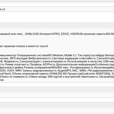
a x1
окамера3 млн пикс., 2048x1536 ИнтернетGPRS, EDGE, HSDPA Встроенная память400 
ая экранная пленка и имеется чехол!
ммуникатор Операционная системаMS Windows Mobile 6.1 Тип корпусаслайдер Матер
ские, MP3-мелодии Виброзвонокесть Световая индикация событийесть СвязьИнтерфей
ML Модеместь Синхронизация с компьютероместь Использование в качестве USB-на
есть Режим полетаесть Профиль A2DPесть Дополнительная информацияОсобенностиду
ый Диагональ3 дюйма Размер изображения480x800 пикс. Русификацияесть Мультимедий
263, H264, WMV Запись видеороликовесть АудиоMP3, AAC, WMA, FM-радиоприемник 
ansFlash) Объем оперативной памяти (RAM)256 Мб ПроцессорQualcomm MSM7200A, 52
рПоиск по книжкеесть Обмен между SIM-картой и внутренней памятьюесть Органайзер
вца