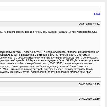
Вход
29.08.2010, 19:14
МбGPS-приемникесть Вес158 г Размеры (ШxВxТ)53x110x17 мм ИнтерфейсыUSB,
иал корпусасталь и пластик QWERTY-клавиатураесть Управлениенавигационная
сыUSB, Wi-Fi, Bluetooth 2.0 Встроенный GPS-приемникесть Cистема A-
копителяесть СообщенияДополнительные функции SMSввод текста со словарем
гообразный дизайн; RSS-рассылки; поддержка Open GL ES Дата анонсирования
ные возможностиФотокамера3 млн пикс., 2048x1536, светодиодная вспышка
Игрыесть Java-приложенияесть Разъем для наушников3.5 мм Память и
8 МГц ПитаниеТип аккумулятораLi-polymer Емкость аккумулятора1500 мАч
будильник, калькулятор, планировщик задач, поддержка файлов MS Office
30.08.2010, 14:25
04.09.2010, 22:39