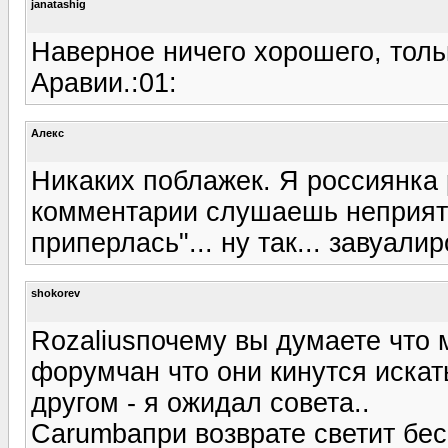
janatashig
Наверное ничего хорошего, толь
Аравии.:01:
Алекс
Никаких поблажек. Я россиянка 
комментарии слушаешь неприятн
приперлась"... ну так... завуали
shokorev
Rozaliusпочему вы думаете что 
форумчан что они кинутся искат
другом - я ожидал совета..
Carumbaпри возврате светит бе