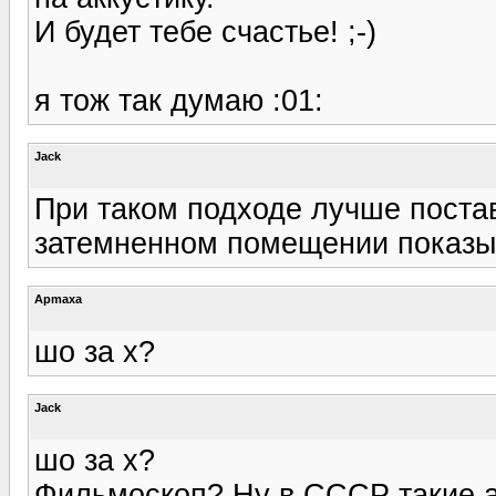
И будет тебе счастье! ;-)
я тож так думаю :01:
Jack
При таком подходе лучше поста
затемненном помещении показыв
Apmaxa
шо за х?
Jack
шо за х?
Фильмоскоп? Ну в СССР такие а