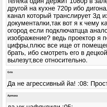
телека один держит 1080р в зале 
другой на кухне 720р ибо дигона
канал который транслирует Зд 
документалки,так вот я к чему к
огород если подключатцца анал
изображение? ведь проектор я 
цифры,плюс все ище от помещени
брать, ибо смотреть его в децко
вылезут,все относительно.
Grin
Да не агрессивный йа! :08: Прос
Apmaxa
да уж нафлудили :05: