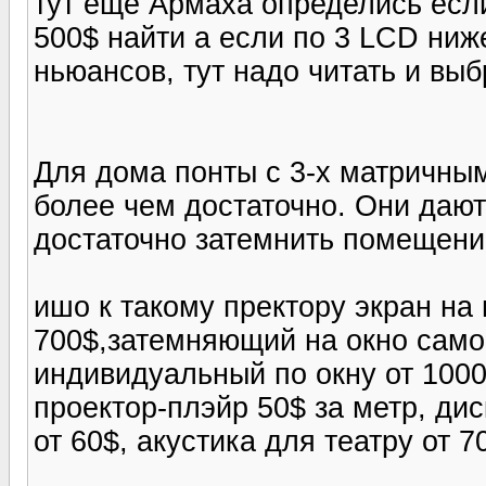
тут еще Армаха определись если
500$ найти а если по 3 LCD ниж
ньюансов, тут надо читать и выб
Для дома понты с 3-х матричны
более чем достаточно. Они дают
достаточно затемнить помещени
ишо к такому пректору экран на
700$,затемняющий на окно сам
индивидуальный по окну от 100
проектор-плэйр 50$ за метр, ди
от 60$, акустика для театру от 