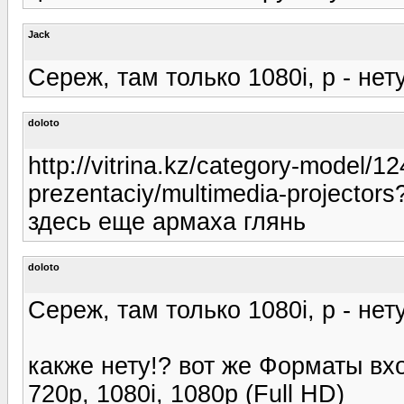
Jack
Сереж, там только 1080i, p - нет
doloto
http://vitrina.kz/category-model/12
prezentaciy/multimedia-projec
здесь еще армаха глянь
doloto
Сереж, там только 1080i, p - нет
какже нету!? вот же Форматы вход
720p, 1080i, 1080p (Full HD)