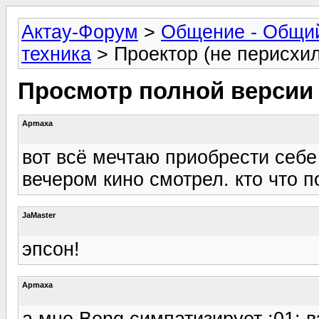
Актау-Форум
>
Общение - Общи
техника
> Проектор (не перисхил
Просмотр полной версии
Apmaxa
вот всё мечтаю приобрести себе 
вечером кино смотрел. кто что п
JaMaster
эпсон!
Apmaxa
а мне Benq симпатизирует :01: в