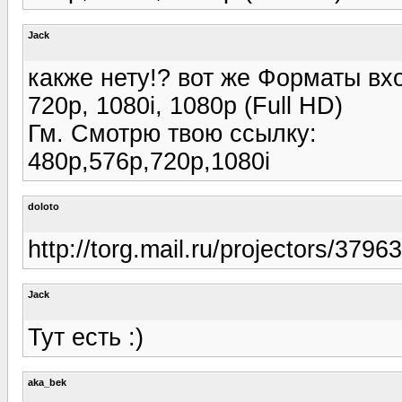
Jack
какже нету!? вот же Форматы вход
720p, 1080i, 1080p (Full HD)
Гм. Смотрю твою ссылку:
480p,576p,720p,1080i
doloto
http://torg.mail.ru/projectors/379
Jack
Тут есть :)
aka_bek