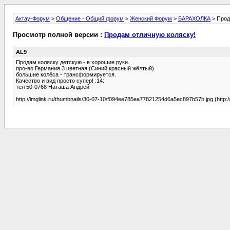
Актау-Форум
>
Общение - Общий форум
>
Женский Форум
>
БАРАХОЛКА
> Прод
Просмотр полной версии :
Продам отличную коляску!
AL9
Продам коляску детскую - в хорошие руки.
про-во Германия 3 цветная (Синий красный жёлтый)
большие колёса - трансформируется.
Качество и вид просто супер! :14:
тел 50-0768 Наташа Андрей
http://imglink.ru/thumbnails/30-07-10/f094ee785ea77821254d6a5ec897b57b.jpg (http