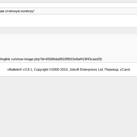
ам отличную коляску!
://imglink.ru/show-image.php?id=65686da9810f9915e8af419f43caed2f)
vBulletin® v3.8.1, Copyright ©2000-2010, Jelsoft Enterprises Ltd. Перевод: zCarot