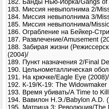
182. Банды Нью-Йорка/Gangs of 
183. Миссия невыполнима 2/Missio
184. Миссия невыполнима 3/Missio
185. Миссия невыполнима/Mission
186. Ограбление на Бейкер-Стри
187. Развлечение/Amusement (20
188. Забирая жизни (Режиссерская
(2004)/
189. Пункт назначения 2/Final Des
190. Цельнометаллическая оболоч
191. На крючке/Eagle Eye (2008)/
192. К-19/K-19: The Widowmaker 
193. Время убивать/A Time to Kill
194. Вавилон Н.Э./Babylon A.D. (
195. Матрица 3: Революция/The M