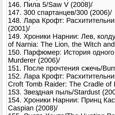
146. Пила 5/Saw V (2008)/
147. 300 спартанцев/300 (2006)/
148. Лара Крофт: Расхитительниц
(2001)/
149. Хроники Нарнии: Лев, колд
of Narnia: The Lion, the Witch an
150. Парфюмер: История одного 
Murderer (2006)/
151. После прочтения cжечь/Burn
152. Лара Крофт: Расхитительни
Croft Tomb Raider: The Cradle of L
153. Звездная пыль/Stardust (200
154. Хроники Нарнии: Принц Касп
Caspian (2008)/