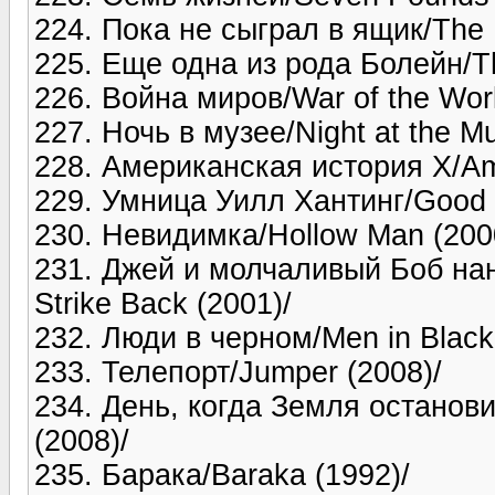
224. Пока не сыграл в ящик/The B
225. Еще одна из рода Болейн/The
226. Война миров/War of the Worl
227. Ночь в музее/Night at the M
228. Американская история Х/Ame
229. Умница Уилл Хантинг/Good W
230. Невидимка/Hollow Man (200
231. Джей и молчаливый Боб нан
Strike Back (2001)/
232. Люди в черном/Men in Black
233. Телепорт/Jumper (2008)/
234. День, когда Земля остановил
(2008)/
235. Барака/Baraka (1992)/