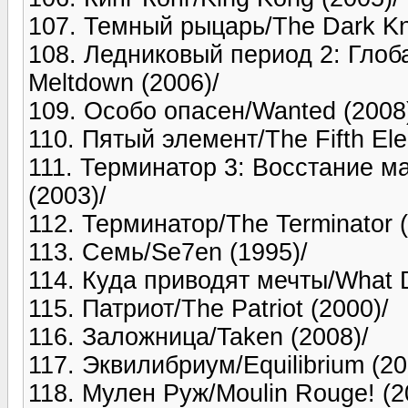
107. Темный рыцарь/The Dark Kni
108. Ледниковый период 2: Глоб
Meltdown (2006)/
109. Особо опасен/Wanted (2008
110. Пятый элемент/The Fifth Ele
111. Терминатор 3: Восстание ма
(2003)/
112. Терминатор/The Terminator (
113. Семь/Se7en (1995)/
114. Куда приводят мечты/What 
115. Патриот/The Patriot (2000)/
116. Заложница/Taken (2008)/
117. Эквилибриум/Equilibrium (20
118. Мулен Руж/Moulin Rouge! (2