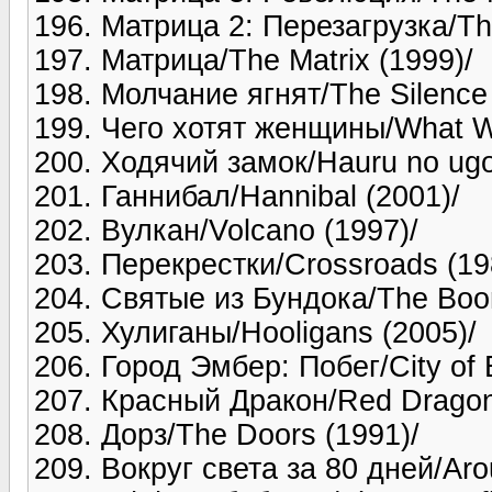
196. Матрица 2: Перезагрузка/Th
197. Матрица/The Matrix (1999)/
198. Молчание ягнят/The Silence 
199. Чего хотят женщины/What 
200. Ходячий замок/Hauru no ugok
201. Ганнибал/Hannibal (2001)/
202. Вулкан/Volcano (1997)/
203. Перекрестки/Crossroads (19
204. Святые из Бундока/The Boon
205. Хулиганы/Hooligans (2005)/
206. Город Эмбер: Побег/City of 
207. Красный Дракон/Red Dragon
208. Дорз/The Doors (1991)/
209. Вокруг света за 80 дней/Aro