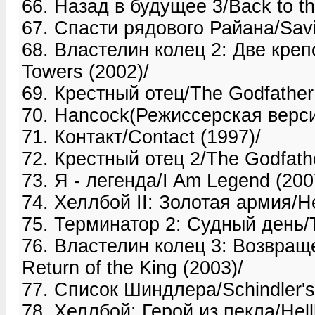
66. Назад в будущее 3/Back to the
67. Спасти рядового Райана/Savi
68. Властелин колец 2: Две креп
Towers (2002)/
69. Крестный отец/The Godfather
70. Hancock(Режиссерская версия)
71. Контакт/Contact (1997)/
72. Крестный отец 2/The Godfather
73. Я - легенда/I Am Legend (200
74. Хеллбой II: Золотая армия/He
75. Терминатор 2: Судный день/T
76. Властелин колец 3: Возвраще
Return of the King (2003)/
77. Список Шиндлера/Schindler's 
78. Хеллбой: Герой из пекла/Hell