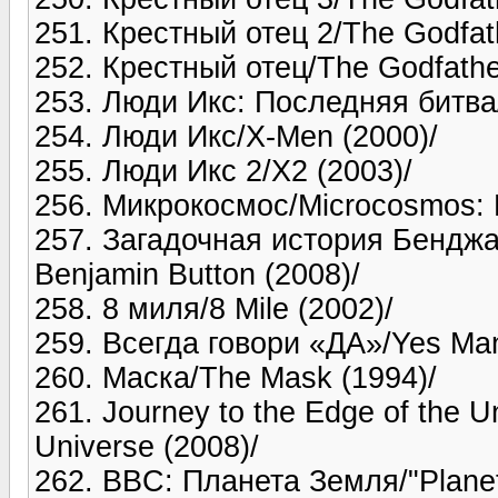
251. Крестный отец 2/The Godfathe
252. Крестный отец/The Godfathe
253. Люди Икс: Последняя битва/
254. Люди Икс/X-Men (2000)/
255. Люди Икс 2/X2 (2003)/
256. Микрокосмос/Microcosmos: Le
257. Загадочная история Бенджа
Benjamin Button (2008)/
258. 8 миля/8 Mile (2002)/
259. Всегда говори «ДА»/Yes Man
260. Маска/The Mask (1994)/
261. Journey to the Edge of the U
Universe (2008)/
262. BBC: Планета Земля/"Planet