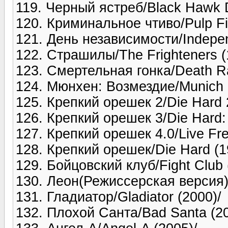
119. Черный ястреб/Black Hawk 
120. Криминальное чтиво/Pulp Fic
121. День независимости/Indepe
122. Страшилы/The Frighteners (
123. Смертельная гонка/Death R
124. Мюнхен: Возмездие/Munich 
125. Крепкий орешек 2/Die Hard 
126. Крепкий орешек 3/Die Hard:
127. Крепкий орешек 4.0/Live Fre
128. Крепкий орешек/Die Hard (1
129. Бойцовский клуб/Fight Club 
130. Леон(Режиссерская версия) 
131. Гладиатор/Gladiator (2000)/
132. Плохой Санта/Bad Santa (20