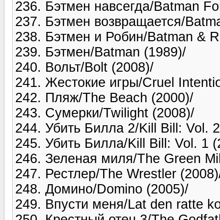
236. Бэтмен навсегда/Batman For
237. Бэтмен возвращается/Batma
238. Бэтмен и Робин/Batman & Ro
239. Бэтмен/Batman (1989)/
240. Вольт/Bolt (2008)/
241. Жестокие игры/Cruel Intenti
242. Пляж/The Beach (2000)/
243. Сумерки/Twilight (2008)/
244. Убить Билла 2/Kill Bill: Vol. 
245. Убить Билла/Kill Bill: Vol. 1 
246. Зеленая миля/The Green Mil
247. Рестлер/The Wrestler (2008)
248. Домино/Domino (2005)/
249. Впусти меня/Lat den ratte k
250. Крестный отец 3/The Godfathe