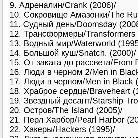
9. Адреналин/Crank (2006)/
10. Сокровище Амазонки/The Ru
11. Судный день/Doomsday (2008
12. Трансформеры/Transformers 
13. Водный мир/Waterworld (1995
14. Большой куш/Snatch. (2000)/
15. От заката до рассвета/From D
16. Люди в черном 2/Men in Black 
17. Люди в черном/Men in Black (
18. Храброе сердце/Braveheart (
19. Звездный десант/Starship Tro
20. Остров/The Island (2005)/
21. Перл Харбор/Pearl Harbor (20
22. Хакеры/Hackers (1995)/