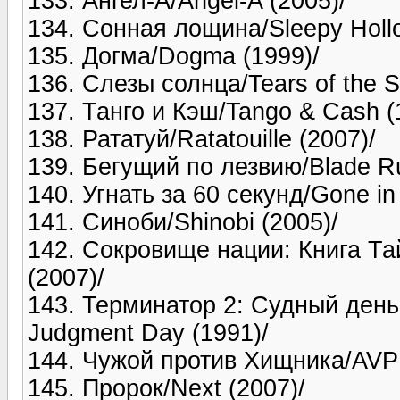
133. Ангел-А/Angel-A (2005)/
134. Сонная лощина/Sleepy Hollo
135. Догма/Dogma (1999)/
136. Слезы солнца/Tears of the S
137. Танго и Кэш/Tango & Cash (
138. Рататуй/Ratatouille (2007)/
139. Бегущий по лезвию/Blade Ru
140. Угнать за 60 секунд/Gone in
141. Синоби/Shinobi (2005)/
142. Сокровище нации: Книга Тай
(2007)/
143. Терминатор 2: Судный день(
Judgment Day (1991)/
144. Чужой против Хищника/AVP: A
145. Пророк/Next (2007)/