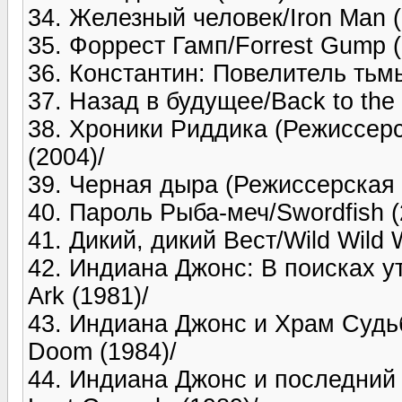
34. Железный человек/Iron Man (
35. Форрест Гамп/Forrest Gump (
36. Константин: Повелитель тьмы
37. Назад в будущее/Back to the 
38. Хроники Риддика (Режиссерск
(2004)/
39. Черная дыра (Режиссерская в
40. Пароль Рыба-меч/Swordfish (
41. Дикий, дикий Вест/Wild Wild 
42. Индиана Джонс: В поисках ут
Ark (1981)/
43. Индиана Джонс и Храм Судьб
Doom (1984)/
44. Индиана Джонс и последний 