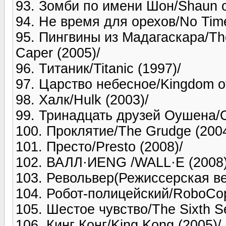
93. Зомби по имени Шон/Shaun of
94. Не время для орехов/No Time
95. Пингвины из Мадагаскара/The
Caper (2005)/
96. Титаник/Titanic (1997)/
97. Царство небесное/Kingdom o
98. Халк/Hulk (2003)/
99. Тринадцать друзей Оушена/Oc
100. Проклятие/The Grudge (2004
101. Престо/Presto (2008)/
102. ВАЛЛ·ИENG /WALL·E (2008)
103. Револьвер(Режиссерская верс
104. Робот-полицейский/RoboCop
105. Шестое чувство/The Sixth S
106. Кинг Конг/King Kong (2005)/