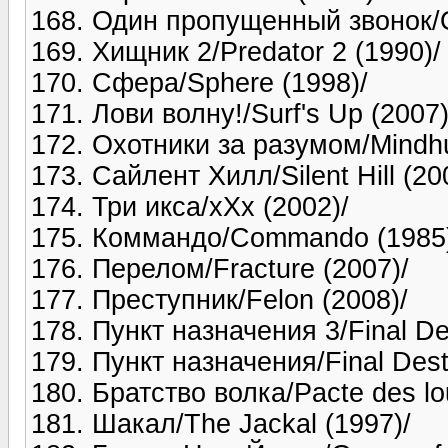
168. Один пропущенный звонок/O
169. Хищник 2/Predator 2 (1990)/
170. Сфера/Sphere (1998)/
171. Лови волну!/Surf's Up (2007)
172. Охотники за разумом/Mindhu
173. Сайлент Хилл/Silent Hill (20
174. Три икса/xXx (2002)/
175. Коммандо/Commando (1985
176. Перелом/Fracture (2007)/
177. Преступник/Felon (2008)/
178. Пункт назначения 3/Final Des
179. Пункт назначения/Final Desti
180. Братство волка/Pacte des lo
181. Шакал/The Jackal (1997)/