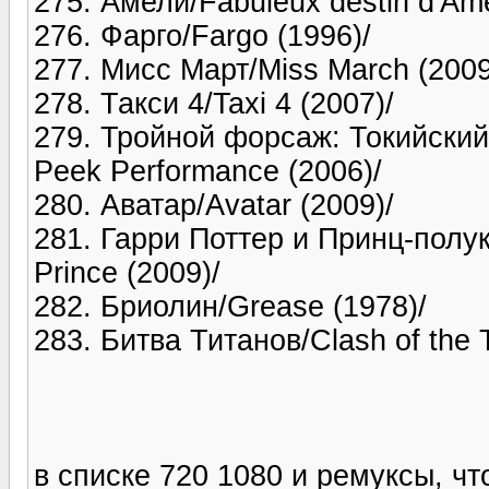
275. Амели/Fabuleux destin d'Amel
276. Фарго/Fargo (1996)/
277. Мисс Март/Miss March (2009
278. Такси 4/Taxi 4 (2007)/
279. Тройной форсаж: Токийский 
Peek Performance (2006)/
280. Аватар/Avatar (2009)/
281. Гарри Поттер и Принц-полукр
Prince (2009)/
282. Бриолин/Grease (1978)/
283. Битва Титанов/Clash of the T
в списке 720 1080 и ремуксы, чт