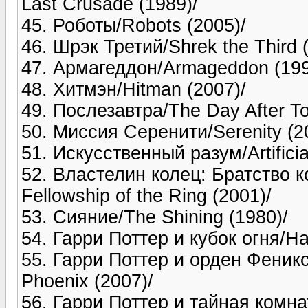
Last Crusade (1989)/
45. Роботы/Robots (2005)/
46. Шрэк Третий/Shrek the Third 
47. Армагеддон/Armageddon (199
48. Хитмэн/Hitman (2007)/
49. Послезавтра/The Day After T
50. Миссия Серенити/Serenity (2
51. Искусственный разум/Artificial
52. Властелин колец: Братство ко
Fellowship of the Ring (2001)/
53. Сияние/The Shining (1980)/
54. Гарри Поттер и кубок огня/Har
55. Гарри Поттер и орден Феникса
Phoenix (2007)/
56. Гарри Поттер и тайная комнат