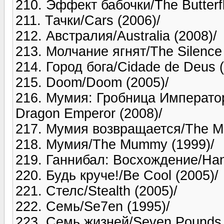
210. Эффект бабочки/The Butterfl
211. Тачки/Cars (2006)/
212. Австралия/Australia (2008)/
213. Молчание ягнят/The Silence 
214. Город бога/Cidade de Deus (
215. Doom/Doom (2005)/
216. Мумия: Гробница Императо
Dragon Emperor (2008)/
217. Мумия возвращается/The M
218. Мумия/The Mummy (1999)/
219. Ганнибал: Восхождение/Hann
220. Будь круче!/Be Cool (2005)/
221. Стелс/Stealth (2005)/
222. Семь/Se7en (1995)/
223. Семь жизней/Seven Pounds 