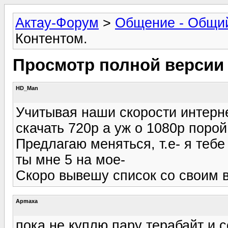
Актау-Форум
>
Общение - Общи
Контентом.
Просмотр полной версии
HD_Man
Учитывая наши скорости интерн
скачать 720p а уж о 1080p порой
Предлагаю меняться, т.е- я теб
ты мне 5 на мое-
Скоро вывешу список со своим 
Apmaxa
пока не куплю пару терабайт и с