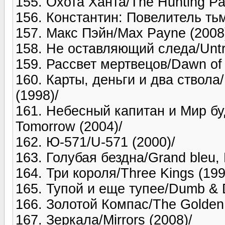
155. Охота Ханта/The Hunting Par
156. Константин: Повелитель тьм
157. Макс Пэйн/Max Payne (2008
158. Не оставляющий следа/Untr
159. Рассвет мертвецов/Dawn of 
160. Карты, деньги и два ствола
(1998)/
161. Небесный капитан и Мир буд
Tomorrow (2004)/
162. Ю-571/U-571 (2000)/
163. Голубая бездна/Grand bleu, 
164. Три короля/Three Kings (199
165. Тупой и еще тупее/Dumb & 
166. Золотой Компас/The Golden
167. Зеркала/Mirrors (2008)/