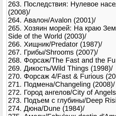
263. Последствия: Нулевое насел
(2008)/
264. Авалон/Avalon (2001)/
265. Хозяин морей: На краю Зем
Side of the World (2003)/
266. Хищник/Predator (1987)/
267. Грибы/Shrooms (2007)/
268. Форсаж/The Fast and the Fur
269. Дикость/Wild Things (1998)/
270. Форсаж 4/Fast & Furious (20
271. Подмена/Changeling (2008)/
272. Город ангелов/City of Angels
273. Подъем с глубины/Deep Risi
274. Дюна/Dune (1984)/