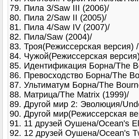
79. Пила 3/Saw III (2006)/
80. Пила 2/Saw II (2005)/
81. Пила 4/Saw IV (2007)/
82. Пила/Saw (2004)/
83. Троя(Режиссерская версия) /Tr
84. Чужой(Режиссерская версия) /
85. Идентификация Борна/The Bou
86. Превосходство Борна/The Bo
87. Ультиматум Борна/The Bourne
88. Матрица/The Matrix (1999)/
89. Другой мир 2: Эволюция/Under
90. Другой мир(Режиссерская верс
91. 11 друзей Оушена/Ocean's El
92. 12 друзей Оушена/Ocean's Tw