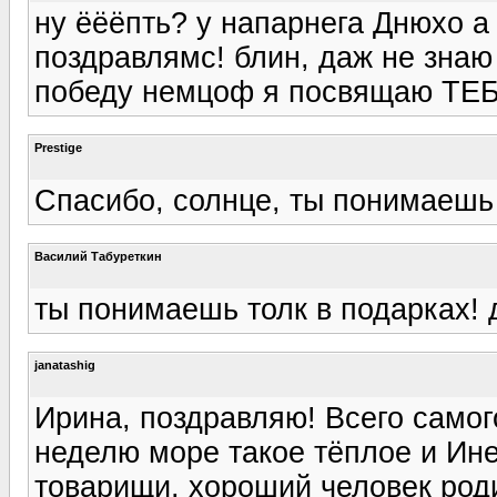
ну ёёёпть? у напарнега Днюхо а
поздравлямс! блин, даж не знаю
победу немцоф я посвящаю ТЕБЕ
Prestige
Спасибо, солнце, ты понимаешь т
Василий Табуреткин
ты понимаешь толк в подарках! 
janatashig
Ирина, поздравляю! Всего самог
неделю море такое тёплое и Инет
товарищи, хороший человек роди