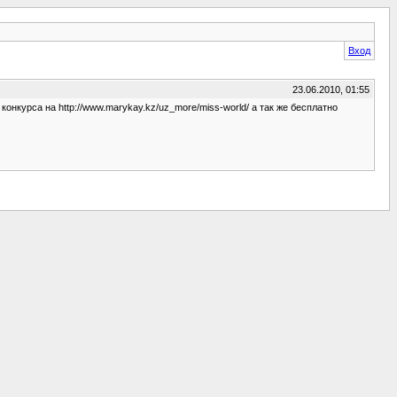
Вход
23.06.2010, 01:55
онкурса на http://www.marykay.kz/uz_more/miss-world/ а так же бесплатно