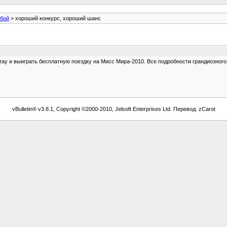
обой
> хороший конкурс, хороший шанс
тау и выиграть бесплатную поездку на Мисс Мира-2010. Все подробности грандиозного к
vBulletin® v3.8.1, Copyright ©2000-2010, Jelsoft Enterprises Ltd. Перевод: zCarot