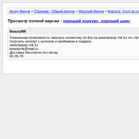
Актау-Форум
>
Общение - Общий форум
>
Женский Форум
>
Красота, Уход за с
Просмотр полной версии :
хороший конкурс, хороший шанс
BeautyMK
Уникальная возможность заказать косметику on-line на www.beauty-mk.kz по г.Ак
получить каталог с купоном и пробником в подарок.
www.beauty-mk.kz
beautymk@mail.ru
Доставка бесплатно по г.Актау
60-35-79