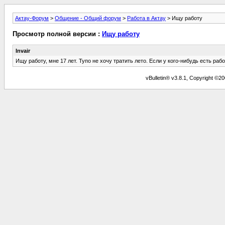
Актау-Форум
>
Общение - Общий форум
>
Работа в Актау
> Ищу работу
Просмотр полной версии :
Ищу работу
Invair
Ищу работу, мне 17 лет. Тупо не хочу тратить лето. Если у кого-нибудь есть рабо
vBulletin® v3.8.1, Copyright ©20