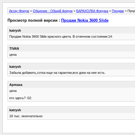
Актау-Форум
>
Общение - Общий форум
>
БАРАХОЛКА Форума
>
Продам
> Прод
Просмотр полной версии :
Продам Nokia 3600 Slide
katrysh
Продам Nokia 3600 Slide красного цвета. В отличном состоянии:14:
TIVAN
цена
katrysh
Забыла добавить,сотка еще на гарантии,все доки на нее есть.
Apmaxa
цена
кто здесь? :02:
katrysh
16 тыс. окончательно