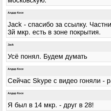
московскую.
Алдар Косе
Jack - спасибо за ссылку. Частн
3й мкр. есть в зоне покрытия.
Jack
Усё понял. Будем думать
Алдар Косе
Сейчас Skype с видео гоняли - р
Алдар Косе
Я был в 14 мкр. - друг в 28!