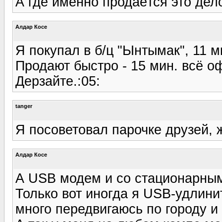
А где именно продаётся это дел
Алдар Косе
Я покупал в б/ц "Ынтымак", 11 м
Продают быстро - 15 мин. всё о
Дерзайте.:05:
tanger
Я посоветовал парочке друзей, ж
Алдар Косе
А USB модем и со стационарным
Только вот иногда я USB-удлини
много передвигаюсь по городу и 