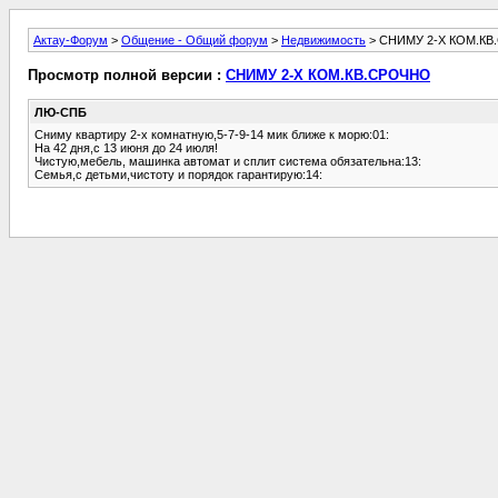
Актау-Форум
>
Общение - Общий форум
>
Недвижимость
> СНИМУ 2-Х КОМ.К
Просмотр полной версии :
СНИМУ 2-Х КОМ.КВ.СРОЧНО
ЛЮ-СПБ
Сниму квартиру 2-х комнатную,5-7-9-14 мик ближе к морю:01:
На 42 дня,с 13 июня до 24 июля!
Чистую,мебель, машинка автомат и сплит система обязательна:13:
Семья,с детьми,чистоту и порядок гарантирую:14: