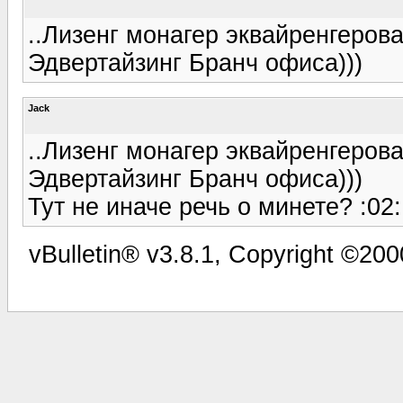
..Лизенг монагер эквайренгеров
Эдвертайзинг Бранч офиса)))
Jack
..Лизенг монагер эквайренгеров
Эдвертайзинг Бранч офиса)))
Тут не иначе речь о минете? :02:
vBulletin® v3.8.1, Copyright ©200