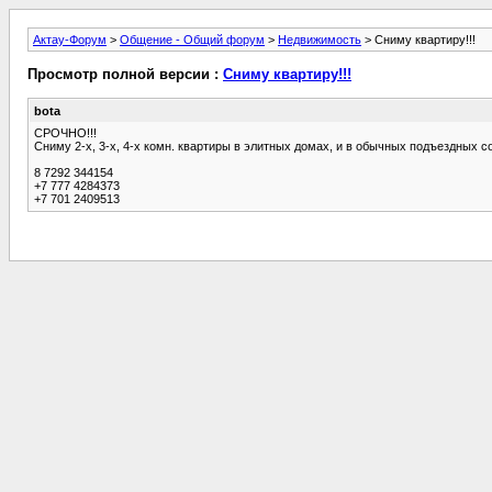
Актау-Форум
>
Общение - Общий форум
>
Недвижимость
> Сниму квартиру!!!
Просмотр полной версии :
Сниму квартиру!!!
bota
СРОЧНО!!!
Сниму 2-х, 3-х, 4-х комн. квартиры в элитных домах, и в обычных подъездных 
8 7292 344154
+7 777 4284373
+7 701 2409513