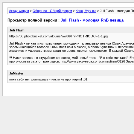
Актау-Форум
>
Общение - Общий форум
>
Кино, Музыка
> Juli Flash - молодая 
Просмотр полной версии :
Juli Flash - молодая RnB певица
Juli Flash
http://i708.photobucket.com/albums/ww86/HYPNOTRIOD/JF1-1.jpg
Juli Flash - легкая и импульсивная, молодая и талантливая певица Юлия Асаулю
запоминающийся голосок Юлии поет нам о любви, о своих чувствах и переживани
желанием и удовольствием дарит со сцены своим поклонникам. В каждой Юлиной п
!!! Нами записан, в студийном качестве, мой новый трек - "Я о тебе мечтала". 
проголосовав за этот трек здесь: http://www.ya-zvezda.com/contestitem/3126 Зар
JaMaster
пока себя не пропиаришь - никто не пропиарит! :01: