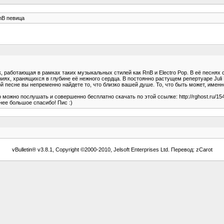
RnB певица
к, работающая в рамках таких музыкальных стилей как RnB и Electro Pop. В её песнях
ях, хранящихся в глубине её нежного сердца. В постоянно растущем репертуаре Juli
есне вы непременно найдете то, что близко вашей душе. То, что быть может, именно с
Его можно послушать и совершенно бесплатно скачать по этой ссылке: http://rghost.ru/
анее большое спасибо! Пис :)
vBulletin® v3.8.1, Copyright ©2000-2010, Jelsoft Enterprises Ltd. Перевод: zCarot