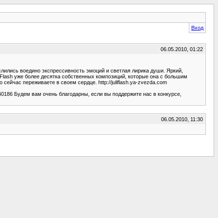
Вход
06.05.2010, 01:22
 слились воедино экспрессивность эмоций и светлая лирика души. Яркий,
 Flash уже более десятка собственных композиций, которые она с большим
ейчас переживаете в своем сердце. http://juliflash.ya-zvezda.com
1540186 Будем вам очень благодарны, если вы поддержите нас в конкурсе,
06.05.2010, 11:30