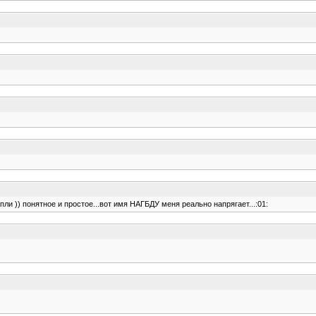
пли )) понятное и простое...вот имя НАГБДУ меня реально напрягает...:01: