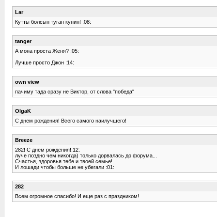
Lar
Кутты болсын туган кунин! :08:
tanger
А мона проста Женя? :05:
Лучше просто Джон :14:
own view
пачиму тада сразу не Виктор, от слова "победа"
OlgaK
С днем рождения! Всего самого наилучшего!
Breeze
282! С днем рождения!:12:
луче поздно чем никогда) только дорвалась до форума...
Счастья, здоровья тебе и твоей семье!
И лошади чтобы больше не убегали :01:
282
Всем огромное спасибо! И еще раз с праздником!