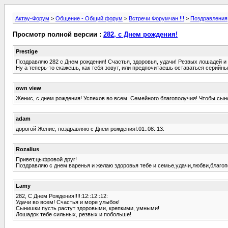
Актау-Форум
>
Общение - Общий форум
>
Встречи Форумчан !!!
>
Поздравления
Просмотр полной версии :
282, с Днем рождения!
Prestige
Поздравляю 282 с Днем рождения! Счастья, здоровья, удачи! Резвых лошадей и
Ну а теперь-то скажешь, как тебя зовут, или предпочитаешь оставаться серийн
own view
Женис, с днем рождения! Успехов во всем. Семейного благополучия! Чтобы сынов
adam
дорогой Женис, поздравляю с Днем рождения!:01::08::13:
Rozalius
Привет,цыфровой друг!
Поздравляю с днем варенья и желаю здоровья тебе и семье,удачи,любви,благоп
Lamy
282, С Днем Рождения!!!!:12::12::12:
Удачи во всем! Счастья и море улыбок!
Сынишки пусть растут здоровыми, крепкими, умными!
Лошадок тебе сильных, резвых и побольше!