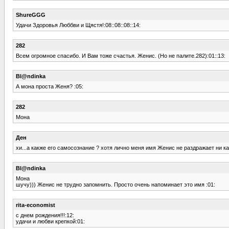
ShureGGG
Удачи Здоровья Люббви и Щястя!:08::08::08::14:
282
Всем огромное спасибо. И Вам тоже счастья. Женис. (Но не палите.282):01::13:
Bl@ndinka
А мона проста Женя? :05:
282
Мона
Ден
хи...а какже его самосознание ? хотя лично меня имя Женис не раздражает ни ка
Bl@ndinka
Мона
шучу))) Женис не трудно запомнить. Просто очень напоминает это имя :01:
rita-economist
с днем рождения!!!:12:
удачи и любви крепкой:01: