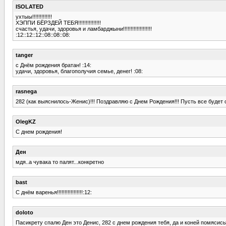
ISOLATED
ухтыы!!!!!!!!!!!!!
ХЭППИ БЁРЗДЕЙ ТЕБЯ!!!!!!!!!!!!!!!
счастья, удачи, здоровья и ламбарджыни!!!!!!!!!!!!!!!!!!!
:12::12::12::08::08::08:
tanger
с Днём рождения братан! :14:
удачи, здоровья, благополучия семье, денег! :08:
rasnega
282 (как выяснилось-Женис)!!! Поздравляю с Днем Рождения!!! Пусть все будет 
OlegKZ
С днем рождения!
Ден
мдя..а чувака то палят...конкретно
bast
С днём варенья!!!!!!!!!!!!!!!!!:12:
doloto
Пасикрету спалю Ден это Денис, 282 с днем рождения тебя, да и коней помясись