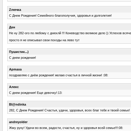
Zлючка
С Днем Рождения! Семейного благополучия, здоровья и долголетия!
Ден
Не ну 282-ого по любому с днюхлй !!! Коневодство великое дело )) Успехов всяч
просто я не описывал свои походы на лево тут
Пушистик...)
С днем рождения!
Apmaxa
поздравляю с днём рождения! желаю счастья в личной жизни! :08:
Алекс
С днем рождения! Еще девочку!:13:
Bl@ndinka
282, С Днем Рождения! Счастья, удачи, здоровья, всех благ тебе и твоей семье! 
andreyolder
Жму руку! Удачи во всем, радости, счастья, ну и здоровья всей семье!!!:08: