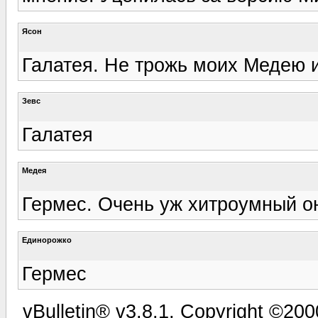
Ясон
Галатея. Не трожь моих Медею и
Зевс
Галатея
Медея
Гермес. Очень уж хитроумный о
Единорожко
Гермес
vBulletin® v3.8.1, Copyright ©200