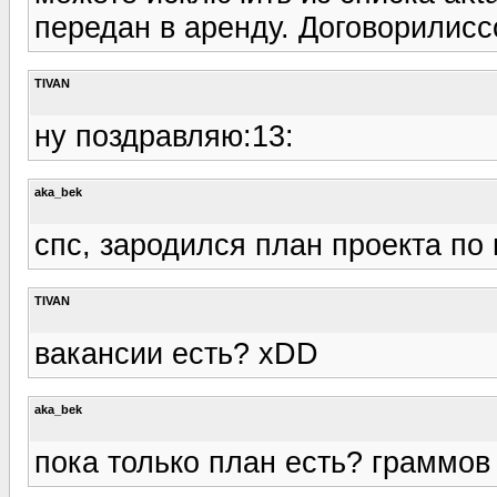
передан в аренду. Договорилиссс
TIVAN
ну поздравляю:13:
aka_bek
спс, зародился план проекта по п
TIVAN
вакансии есть? xDD
aka_bek
пока только план есть? граммов 1