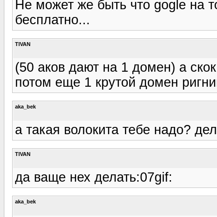
Не может же быть что gogle на то
бесплатно...
TIVAN
(50 аков дают на 1 домен) а скок
потом еще 1 крутой домен ригн
aka_bek
а такая волокита тебе надо? дела
TIVAN
да ваще нех делать:07gif:
aka_bek