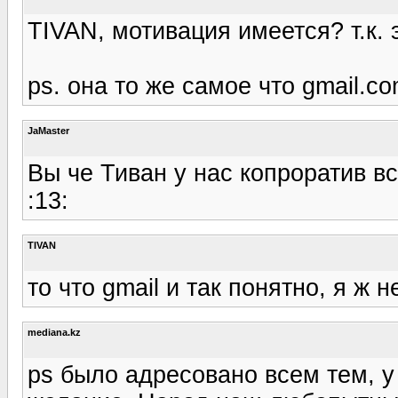
TIVAN, мотивация имеется? т.к. 
ps. она то же самое что gmail.c
JaMaster
Вы че Тиван у нас копроратив в
:13:
TIVAN
то что gmail и так понятно, я ж н
mediana.kz
ps было адресовано всем тем, у