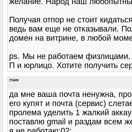
желание. Народ наш любопытны
Получая отпор не стоит кидатьс
ведь вам еще не отказывали. По
домен на витрине, в любой мом
ps. Мы не работаем физлицами, 
П и юрлицо. Хотите получить се
TIVAN
да мне ваша почта ненужна, про
его купят и почта (сервис) слета
пролема уделить 1 жалкий аккаун
поставлю gmail и раздам всем 
я не работаю:02: