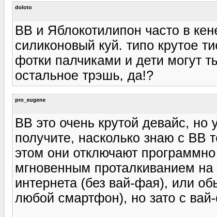
doloto
BB и Яблокотилипон часто в кен
силиконовый куй. типо крутое ти
фотки палчиками и дети могут ты
остальное трэшь, да!?
pro_eugene
BB это очень крутой девайс, но у
получите, насколько знаю с BB 
этом они отключают программно w
мгновенным проталкиванием на 
интернета (без вай-фая), или о
любой смартфон), но зато с вай