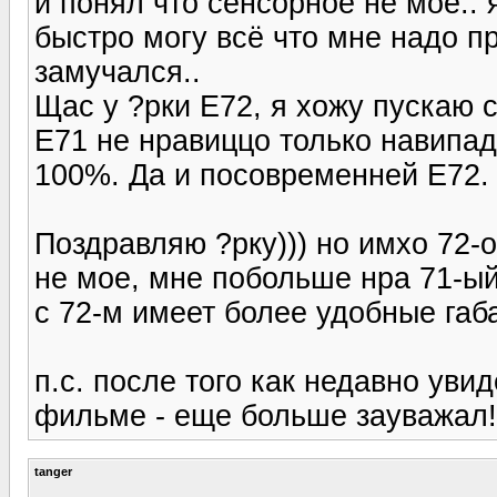
и понял что сенсорное не моё.. 
быстро могу всё что мне надо пр
замучался..
Щас у ?рки Е72, я хожу пускаю 
E71 не нравиццо только навипад
100%. Да и посовременней E72.
Поздравляю ?рку))) но имхо 72-о
не мое, мне побольше нра 71-ый
с 72-м имеет более удобные габ
п.с. после того как недавно уви
фильме - еще больше зауважал!
tanger