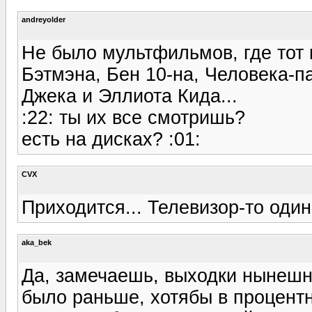
andreyolder
Не было мультфильмов, где тот к
Бэтмэна, Бен 10-на, Человека-п
Джека и Эллиота Кида...
:22: ты их все смотришь?
есть на дисках? :01:
CVX
Приходится... Телевизор-то один
aka_bek
Да, замечаешь, выходки нынешн
было раньше, хотябы в процент