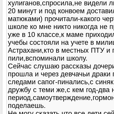
хулиганов,спросила,не видели л
20 минут и под конвоем достави
матюками) прочитали-какого че
школе ко мне никто никогда не 
уже в 10 классе,к маме приходи
учебы состояли на учете в мили
Астрахани,кто в местных ПТУ и 
пили,вспоминали школу.
Сейчас слушаю рассказы дочери
прошла и через девчачьи драки 
следами сапог-пинались,с синяк
дружбу с теми же,с кем год-два
период,самоутверждение,гормон
поделаешь.
Не могу сказать,что все дети се