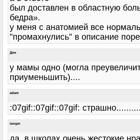
был доставлен в областную боль
бедра».
у меня с анатомией все нормаль
"промахнулись" в описание поре
Ден
у мамы одно (могла преувеличит
приуменьшить)....
adam
:07gif::07gif::07gif: страшно..........
tanger
да, в школах очень жестокие нра