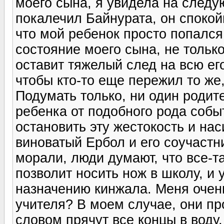
моего сына, я увидела на следу
покалечил Байнурата, он спокойн
что мой ребенок просто попался
состояние моего сына, не тольк
оставит тяжелый след на всю ег
чтобы кто-то еще пережил то же,
Подумать только, ни один родит
ребенка от подобного рода собы
остановить эту жестокость и нас
виноватый Ербол и его соучастн
морали, люди думают, что все-та
позволит носить нож в школу, и 
назначению кинжала. Меня очень
учителя? В моем случае, они про
словом прячут все концы в воду,