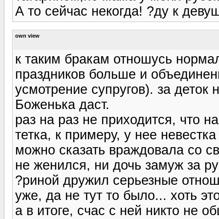
А то сейчас некогда! ?ду к деву
own view
к таким бракам отношусь нормал
праздников больше и объединени
усмотрение супругов). за деток н
Боженька даст.
раз на раз не приходится, что н
тетка, к примеру, у нее невестка
можно сказать враждовала со с
не женился, ни дочь замуж за р
?риной дружил серьезные отнош
уже, да не тут то было... хоть 
а в итоге, счас с ней никто не о