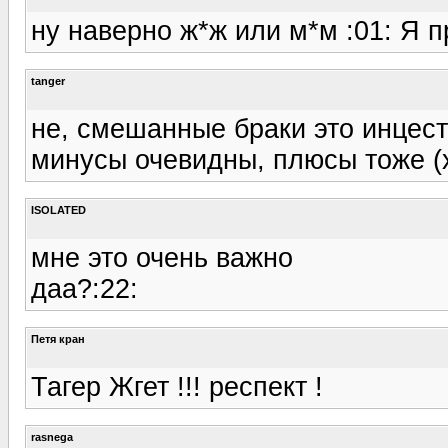
ну наверно ж*ж или м*м :01: Я пр
tanger
не, смешанные браки это инцест
минусы очевидны, плюсы тоже (х
ISOLATED
мне это очень важно
даа?:22:
Петя кран
Тагер Жгет !!! респект !
rasnega