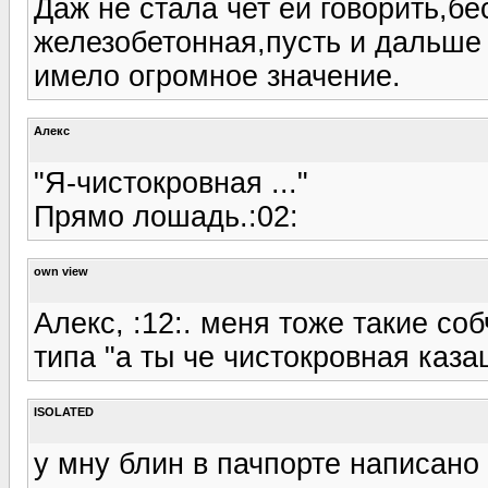
Даж не стала чет ей говорить,бе
железобетонная,пусть и дальше 
имело огромное значение.
Алекс
"Я-чистокровная ..."
Прямо лошадь.:02:
own view
Алекс, :12:. меня тоже такие с
типа "а ты че чистокровная каза
ISOLATED
у мну блин в пачпорте написано 