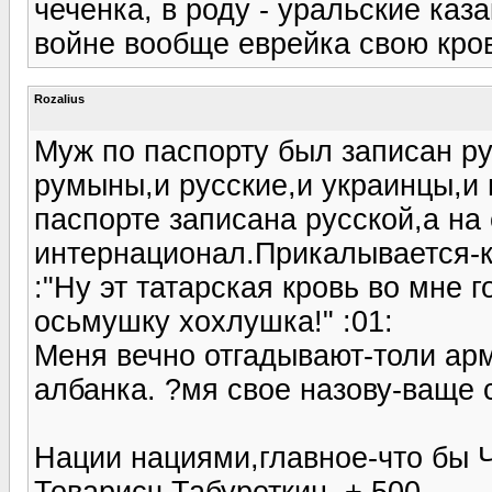
чеченка, в роду - уральские каз
войне вообще еврейка свою кровь
Rozalius
Муж по паспорту был записан ру
румыны,и русские,и украинцы,и 
паспорте записана русской,а на
интернационал.Прикалывается-ко
:"Ну эт татарская кровь во мне г
осьмушку хохлушка!" :01:
Меня вечно отгадывают-толи арм
албанка. ?мя свое назову-ваще 
Нации нациями,главное-что бы 
Товарисч Табуреткин, + 500.