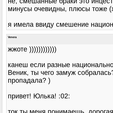
не, смешанные браки это инцест
минусы очевидны, плюсы тоже (х
я имела ввиду смешение национа
Venera
жжоте ))))))))))))
канеш если разные национальнос
Веник, ты чего замуж собралась?
пропадала? )
привет! Юлька! :02:
ток ты меня понимаешь, дорогая.