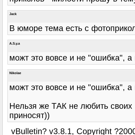
Jack
В юморе тема есть с фотоприко
A.S.y.a
можт это вовсе и не "ошибка", а
Nikolae
можт это вовсе и не "ошибка", а
Нельзя же ТАК не любить своих 
приносят))
vBulletin? v3.8.1, Copyright ?200