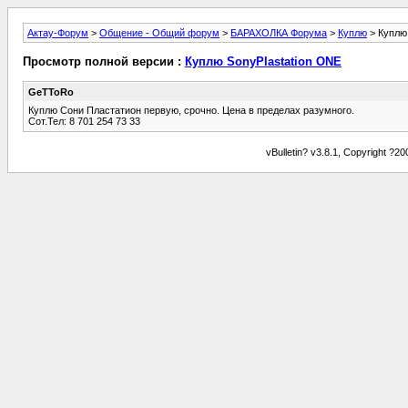
Актау-Форум
>
Общение - Общий форум
>
БАРАХОЛКА Форума
>
Куплю
> Куплю 
Просмотр полной версии :
Куплю SonyPlastation ONE
GeTToRo
Куплю Сони Пластатион первую, срочно. Цена в пределах разумного.
Сот.Тел: 8 701 254 73 33
vBulletin? v3.8.1, Copyright ?2