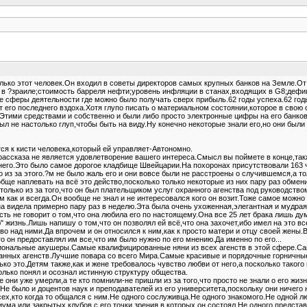
лько этот человек.Он входил в советы директоров самых крупных банков на Земле.От 
 в ?зраиле;стоимость барреля нефти;уровень инфляции в станах,входящих в G8;деф
е сферы деятельности где можно было получать сверх прибыль.62 годы успеха.62 годы
 его последнего вздоха.Хотя глупо писать о материальном состоянии,которое в свою
Этими средствами и собственно и были либо просто электронные цифры на его банковс
л не настолько глуп,чтобы быть на виду.Ну конечно некоторые знали его,но они были 
тся к кисти человека,который ей управляет-Автономно.
рассказа не является удовлетворение вашего интереса.Смысл вы поймете в конце,также
него.Это было самое дорогое кладбище Швейцарии.На похоронах присутствовали 163 
ко из за этого.?м не было жаль его и они вовсе были не расстроены о случившемся,а
ще наплевать на всё это действо,посколько только некоторые из них пару раз обме
только из за того,что он был плательщиком услуг охранного агенства под руководством
 как и всегда.Он вообще не знал и не интересовался кого он возит.Тоже самое можн
на видела примерно пару раз в неделю.Эта была очень ухоженная,элегантная и мудрая 
сть не говорит о том,что она любила его по настоящему.Она все 25 лет брака лишь ду
жизнь.Лишь напишу о том,что он позволял ей всё,что она захочет,ибо имел на это вс
во над ними.Да впрочем и он относился к ним,как к просто матери и отцу своей жены.В
о он предоставлял им все,что им было нужно по его мнению.Да именно по его...
иональные акушеры.Самые квалифицированные няни из всех агенств в этой сфере.Са
ных агенств.Лучшие повара со всего Мира.Самые красивые и порядочные горничные 
 это.Детям также,как и жене требовалось чувство любви от него,а посколько такого 
только понял и осознал истинную структуру общества.
 они уже умерли,а те кто помнили-не пришли из за того,что просто не знали о его жиз
Не было и доцентов наук и преподавателей из его университета,поскольку они ничего н
всех,кто когда то общался с ним.Не одного сослуживца.Не одного знакомого.Не одной 
циума или закрытых клубов,с его точки зрения в которых он состоял.Не одного предст