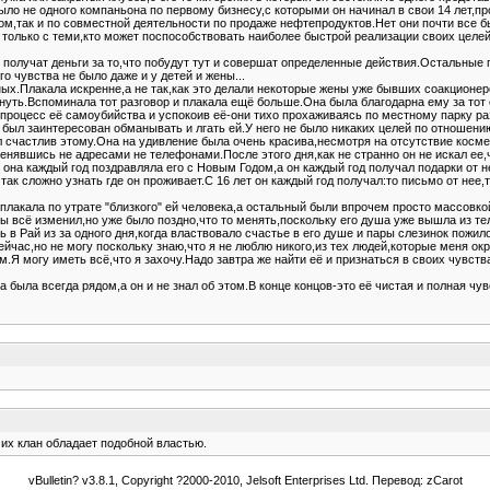
ло не одного компаньона по первому бизнесу,с которыми он начинал в свои 14 лет,про
м,так и по совместной деятельности по продаже нефтепродуктов.Нет они почти все б
олько с теми,кто может поспособствовать наиболее быстрой реализации своих целей 
 получат деньги за то,что побудут тут и совершат определенные действия.Остальные 
го чувства не было даже и у детей и жены...
ьных.Плакала искренне,а не так,как это делали некоторые жены уже бывших соакцион
ыгнуть.Вспоминала тот разговор и плакала ещё больше.Она была благодарна ему за тот 
л процесс её самоубийства и успокоив её-они тихо прохаживаясь по местному парку ра
е был заинтересован обманывать и лгать ей.У него не было никаких целей по отношению
ыл счастлив этому.Она на удивление была очень красива,несмотря на отсутствие косме
нявшись не адресами не телефонами.После этого дня,как не странно он не искал ее,чт
она каждый год поздравляла его с Новым Годом,а он каждый год получал подарки от не
ак сложно узнать где он проживает.С 16 лет он каждый год получал:то письмо от нее,т
плакала по утрате "близкого" ей человека,а остальный были впрочем просто массовко
бы всё изменил,но уже было поздно,что то менять,поскольку его душа уже вышла из те
ь в Рай из за одного дня,когда властвовало счастье в его душе и пары слезинок пожи
йчас,но не могу поскольку знаю,что я не люблю никого,из тех людей,которые меня ок
.Я могу иметь всё,что я захочу.Надо завтра же найти её и признаться в своих чувств
а была всегда рядом,а он и не знал об этом.В конце концов-это её чистая и полная чув
 их клан обладает подобной властью.
vBulletin? v3.8.1, Copyright ?2000-2010, Jelsoft Enterprises Ltd. Перевод: zCarot