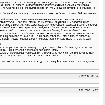
давая места в очереди в аэропортах и ж/д кассах.Не одного партнера из всех
ыли живы.Он просто не поддерживал контакт с этими людьми с тех пор,как
и только так.Не одного разговора просто так.Не одной встречи без смысла.Не
по большей части присутствовали поскольку так было положено.162 человека и
еров.Эта женщина плакала и вспоминала,как умерший однажды спас её от
его поступок.В тот день ему было 16 лет и он был первый и последний раз
зговаривали о жизни.Она рассказала ему о своей,а он рассказывыл ей о своей.В
 к ней.Он не хотел переспать с ней,хотя и был в том возрасте когда только
тики и ещё оставшиеся подтеки из за слез.Пожалуй он полюбил её в тот
о не скажешь о ней.Дело в том,что у этой юной в то время девочке папа был
е и не понимал от кого они.Она не представлялась ему,а просто писала о
о какой-нибудь подарок даже и не представляя от кого может это быть.Да и
й.
ла и направлялась к источнику.Его душа должна была быть в аду из за всего
лой женщины,которая любила его всю свою жизнь.
ружают,я любил лишь однажды.Её.Ту девушку,которую я спас.Без нее я не могу
ах и я почувствую это чувство вновь.Чувство Счастья.Завтра.
стом любви слеза спасла его от ада.Поскольку Бог заметил и её слезинку,и их
17.12.2009, 06:06
17.12.2009, 14:17