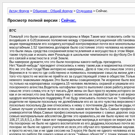
Актау-Форум
>
Общение - Общий форум
>
Отдушина
> Сейчас.
Просмотр полной версии :
Сейчас.
В?С
Пожалуй это были самые дорогие похороны в Мире.Такие мог позволить себе то
входивших в G20;военное положение между странами;ситуационная обстановка
акции принадлежали его холдингу,который контролировал почти все монопольны
масштабным.1.52 триллиона долларов было состояние этого человека на момент
это были лишь средства сохранения:власти,влияния и могущества в этом Мире.
также глупо,как и искать имя Рональдо в школьном чемпионате по футболу.Он бы
его связей и властности в этой Земле.
Вы наверное думаете,что это были похороны какого-нибудь президента.
Нет."Какой-нибудь" президент относились к нему также,как и марионетка относи
Кто же это был тогда?Вам интересно наверника...Дело в том,что смыслом этого 
Вернемся в то место где собственно и появилось понимание смысла жизни для 
того что просто не могли не прийти из за существующей этики в обществе.Толь
немного знакомыми людьми.Это были жены соакционеров.?м искренне было вооб
то,только на корпоративах холдинга.15 человек являлись охраной и уважали его 
похоронного агенства.Водитель катофалки просто выполнял свою работу,впрочем
смысле этого слова,что ж тут писать.Для жены он был просто мужем,которого о
как и он незнал,что она была верна ему с момента их первой встречи и её верно
щедрую материальную поддержку.Я не буду описывать полностью их "семейную" 
родители не пришли поскольку не долюбливали его из за его чувства верховенст
посколько поскольку.Да они относились к нему с почтением.Да они были рады,чт
Самые лучшие условия жизни из всех,тех какие могли бы быть.Самые професс
университетов Мира.Самые профессиональные охранники с самых дорогих охран
семью материальным абсолютом.Детям это нравилось,но им было нужно не только
106,27,15,8,5,1,х.Вот такая вот пирамидальная матрица,в которую он верил,как 
На похоронах не было не одного воспитателя из его деддома,посколько почти все
похорах не было не одного учителя из всех,кто обучал его примитивным наукам.
и просто исчез,так и не здав сессию на 3 курсе.Не было не одного человека из 
коллеги по работе.Не одного члена из всех "тайных обществ" с точки зрения со