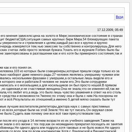
Вход
17.12.2009, 05:49
его мнения зависело:цена на золото в Мире;экономическое состояние в странах
ицит бюджетаСША;ситуация самых крупных бирж Мира.54 блокирующих пакета
 уверенности и стремления к целям,каждый раз все к крупно и крупно
 очередь измеряется тем,чью эмиссию ты собственно и контролируешь.Для него
ких счетах либо просто зеленая бумага.?скать его в журнале Forbes было бы
не заинтересованы в разглашении как и его хотя бы примерного состояния,так и
 как и его понял он.
человека.103 из которых были соакционеры,которые пришли сюда только из-за
 только наоборот даже немного рады.27 человек являлись умершему чужими или
нивались несколькими фразами с умершим,а остальные лишь видели его и
 которого они и работали.8 человек не знали его.Это были сотрудники
о написать и о могильщике,а для носильщиков он был просто ношей.В прямом
,но одинокая,и не счастливая женщина.Она не знала,что он изменял ей,так же
мала,что любит его,а ведь это было лишь чувство уважения в ответ на его столь
е средства и возможности.?менно по этому она и была с ним.На похороны ее
от и всё.Результаты их отношений,а именно 5 детей мягко сказать были тут
мые лучшие воспитатели,репетиторы,доктора наук с самых престижных
из всех,которые были на этой Земле.Что же тут писать.Он окружал свою
не было.Судить вам почему они все всё таки присутствовали там.
ни после его ухода в 14 летнем возрасте из их учебного заведения.Также на
е знали о его жизни с тех пор,как он неожиданно прекратил посещать их занятия
любовницы.Не одного друга или подруги,хотя таковых и не было вовсе.Не одного
авителя со всех лож по всем континентам.Хотя с Лондонской и Вашингтонской