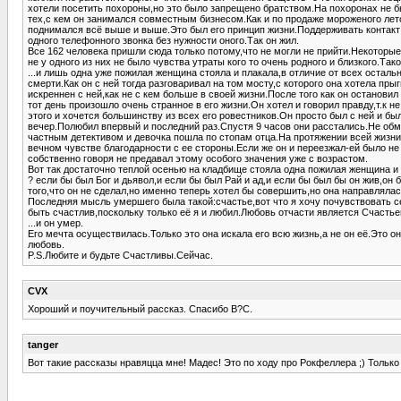
хотели посетить похороны,но это было запрещено братством.На похоронах не бы
тех,с кем он занимался совместным бизнесом.Как и по продаже мороженого лето
поднимался всё выше и выше.Это был его принцип жизни.Поддерживать контакт т
одного телефонного звонка без нужности оного.Так он жил.
Все 162 человека пришли сюда только потому,что не могли не прийти.Некоторые
не у одного из них не было чувства утраты кого то очень родного и близкого.Тако
...и лишь одна уже пожилая женщина стояла и плакала,в отличие от всех остал
смерти.Как он с ней тогда разговаривал на том мосту,с которого она хотела пр
искреннен с ней,как не с кем больше в своей жизни.После того как он останови
тот день произошло очень странное в его жизни.Он хотел и говорил правду,т.к н
этого и хочется большинству из всех его ровестников.Он просто был с ней и б
вечер.Полюбил впервый и последний раз.Спустя 9 часов они расстались.Не обме
частным детективом и девочка пошла по стопам отца.На протяжении всей жизни 
вечном чувстве благодарности с ее стороны.Если же он и переезжал-ей было не т
собственно говоря не предавал этому особого значения уже с возрастом.
Вот так достаточно теплой осенью на кладбище стояла одна пожилая женщина и 
? если бы был Бог и дьявол,и если бы был Рай и ад,и если бы был бы он жив,он 
того,что он не сделал,но именно теперь хотел бы совершить,но она направлялас
Последняя мысль умершего была такой:счастье,вот что я хочу почувствовать се
быть счастлив,поскольку только её я и любил.Любовь отчасти является Счастьем
...и он умер.
Его мечта осуществилась.Только это она искала его всю жизнь,а не он её.Это он
любовь.
P.S.Любите и будьте Счастливы.Сейчас.
CVX
Хороший и поучительный рассказ. Спасибо В?С.
tanger
Вот такие рассказы нравяцца мне! Мадес! Это по ходу про Рокфеллера ;) Только