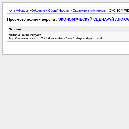
Актау-Форум
>
Общение - Общий форум
>
Экономика и Финансы
> ЭКОНОМ?ЧЕ
Просмотр полной версии :
ЭКОНОМ?ЧЕСК?Й СЦЕНАР?Й АПОКА
Seaman
Читаем, коментируем..
http://www.rusprav.org/2008/November/CrisisAndApocalypsis.html