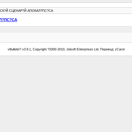
СК?Й СЦЕНАР?Й АПОКАЛ?ПС?СА
Л?ПС?СА
vBulletin? v3.8.1, Copyright ?2000-2010, Jelsoft Enterprises Ltd. Перевод: zCarot