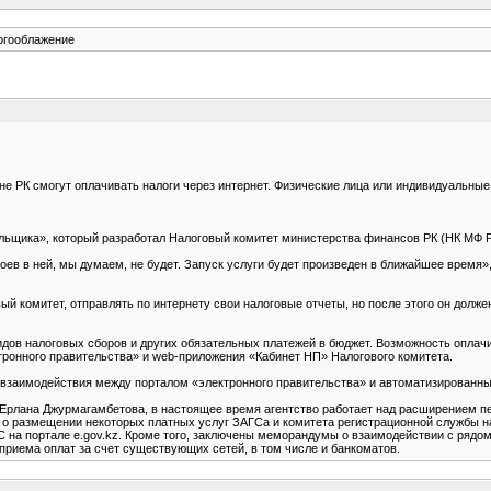
огооблажение
 РК смогут оплачивать налоги через интернет. Физические лица или индивидуальные
льщика», который разработал Налоговый комитет министерства финансов РК (НК МФ Р
оев в ней, мы думаем, не будет. Запуск услуги будет произведен в ближайшее время
вый комитет, отправлять по интернету свои налоговые отчеты, но после этого он должен
идов налоговых сборов и других обязательных платежей в бюджет. Возможность оплач
ронного правительства» и web-приложения «Кабинет НП» Налогового комитета.
взаимодействия между порталом «электронного правительства» и автоматизированны
 Ерлана Джурмагамбетова, в настоящее время агентство работает над расширением п
 о размещении некоторых платных услуг ЗАГСа и комитета регистрационной службы н
на портале e.gov.kz. Кроме того, заключены меморандумы о взаимодействии с рядом
приема оплат за счет существующих сетей, в том числе и банкоматов.