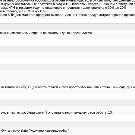
 от налогообложения пособий для ребенка-инвалида, если он сам получает данные ср
гах и других обязательных платежах в бюджет" (Налоговый кодекс). Законом о введени
Ставка КПН в текущем году по сравнению с прошлым годом снижена с 30% до 20%.
ветственно до 17,5% и до 15%.
по КПН для малого и среднего бизнеса. Для них также предусмотрен перенос сроков у
декс с изменениями еще не выложили. Где-то через неделю.
 вступили в силу; еще и часть статей и глав просто забыли напечатать - они еще до с
том, в чем ты разбираешься. ? это правильно - каждому своя работа.:13:
 бухгалтерия (http://www.gep.kz/ru/pages/buh)