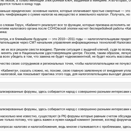
не любой, а только имеющий электронный ключ, выданный в Минфине. А во-вторых, с
уется только к концу года.
аньше юридических: основные налоги, которые оплачивают простые смертные — это н
ть «информацию о сумме налогов на имущество и земельного налога». Получать, но не
 словам Герун, «Кабинет» реализует все те функции, которые призвана исполнять не
рантиям налогового органа после СОНОвской эпопеи насчет бесперебойной работы «Каби
инка:
центра, и в ближайшем будущем — это 2010—2011 годы — налогоплательщикам придетс
лательщиков через СМ? начальник управления информационных технологий Налоговог
 же их все решили свести воедино. Причем ситуация с выдачей ключей, судя по всему
тся менять уже в Национальном удостоверяющем центре. Посеяв, таким образом, легк
 всех убедить в том, что замена не будет «одномоментной, не будет носить массовы
чество своих сотрудников и региональных точек, чтобы налогоплательщики не почувс
«Кабинета», сказать сложно, но, похоже, свою главную заявленную от внедрения упл
налоговой, как показывает практика этого года, для налогоплательщика выходит деше
ециализированные форумы, здесь собирается народ с совершенно разными интересами 
ециализированные форумы, здесь собирается народ с совершенно разными интересами 
 насколько мне известно, существуют (в РК) форумы которые равным счетом обсуждаю
е только потому, что здесь важен и нужен каждый коммент (мнение, взгляд) форумча
о вопросах налогово и налогообложения, ведь многие сталкиваются с проблемами, зд