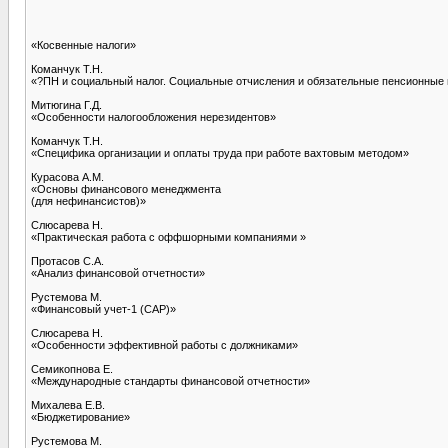
«Косвенные налоги»
Команчук Т.Н.
«?ПН и социальный налог. Социальные отчисления и обязательные пенсионные
Митюгина Г.Д.
«Особенности налогообложения нерезидентов»
Команчук Т.Н.
«Специфика организации и оплаты труда при работе вахтовым методом»
Курасова А.М.
«Основы финансового менеджмента
(для нефинансистов)»
Слюсарева Н.
«Практическая работа с оффшорными компаниями »
Протасов С.А.
«Анализ финансовой отчетности»
Рустемова М.
«Финансовый учет-1 (САР)»
Слюсарева Н.
«Особенности эффективной работы с должниками»
Cемикопнова Е.
«Международные стандарты финансовой отчетности»
Михалева Е.В.
«Бюджетирование»
Рустемова М.