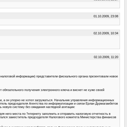
01.10.2009, 23:08
02.10.2009, 10:34
02.10.2009, 11:20
 налоговой информации) представители фискального органа презентовали новое
ет обязательного получения электронного ключа и виснет не хуже своей
, а он упорно не хотел загружаться. Начальник управления информационных
титель председателя Агентства по информатизации и связи Ерлан Дурмагамбетов
ь новую систему без ожидания наглядной агитации:
ля него места по ?нтернету заполнить и отправить налоговую отчетность в
итался заместитель председателя Налогового комитета Министерства финансов