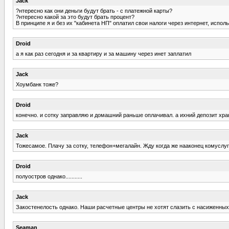
Jack
?нтересно как они деньги будут брать - с платежной карты?
?нтересно какой за это будут брать процент?
В принципе я и без их "кабинета НП" оплатил свои налоги через интернет, испол
Droid
а я как раз сегодня и за квартиру и за машину через инет заплатил
Jack
Хоумбанк тоже?
Droid
конечно. и сотку заправляю и домашний раньше оплачивал. а ихний депозит хран
Jack
Тожесамое. Плачу за сотку, телефон+мегалайн. Жду когда же нааконец комуслуги
Droid
полуостров однако...........
Jack
Закостенелость однако. Наши расчетные центры не хотят слазить с насиженных
Seaman