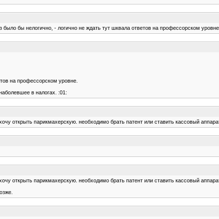
аз было бы нелогично, - логично не ждать тут шквала ответов на профессорском уровне
етов на профессорском уровне.
аболевшее в налогах. :01:
 хочу открыть парикмахерскую. необходимо брать патент или ставить кассовый аппарат и
 хочу открыть парикмахерскую. необходимо брать патент или ставить кассовый аппарат и
озже.