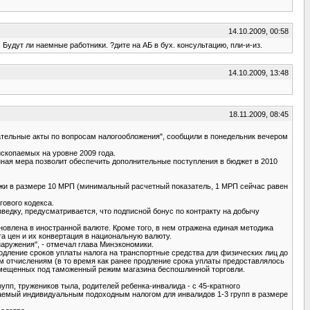
14.10.2009, 00:58
удут ли наемные работники. ?дите на АБ в бух. консультацию, пли-и-из.
14.10.2009, 13:48
18.11.2009, 08:45
ательные акты по вопросам налогообложения", сообщили в понедельник вечером
скопаемых на уровне 2009 года.
ная мера позволит обеспечить дополнительные поступления в бюджет в 2010
иржи в размере 10 МРП (минимальный расчетный показатель, 1 МРП сейчас равен
ового кодекса.
ведку, предусматривается, что подписной бонус по контракту на добычу
новлена в иностранной валюте. Кроме того, в нем отражена единая методика
а цен и их конвертация в национальную валюту.
аружения", - отмечал глава Минэкономики.
одление сроков уплаты налога на транспортные средства для физических лиц до
м отчислениям (в то время как ранее продление срока уплаты предоставлялось
помещенных под таможенный режим магазина беспошлинной торговли.
пп, тружеников тыла, родителей ребенка-инвалида - с 45-кратного
агаемый индивидуальным подоходным налогом для инвалидов 1-3 групп в размере