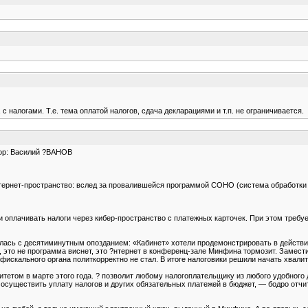
 с налогами. Т.е. тема оплатой налогов, сдача декларациями и т.п. не ограничивается.
тор: Василий ?ВАНОВ
тернет-пространство: вслед за провалившейся программой СОНО (система обработки
и оплачивать налоги через кибер-пространство с платежных карточек. При этом требу
ась с десятиминутным опозданием: «Кабинет» хотели продемонстрировать в действии
, это не программа виснет, это ?нтернет в конференц-зале Минфина тормозит. Замес
искального органа политкорректно не стал. В итоге налоговики решили начать хвалит
етом в марте этого года. ? позволит любому налогоплательщику из любого удобного д
 осуществить уплату налогов и других обязательных платежей в бюджет, — бодро отч