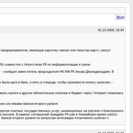
Вход
01.10.2009, 15:34
 предприниматели, имеющие карточку «виза» или «мастер карт», смогут
К) совместно с Агентством РК по информатизации и связи.
», - сообщил заместитель председателя НК МФ РК Ануар Джумадильдаев. В
 были идти в банк, стоять в очереди, чтобы произвести оплату налогов», -
ивать налоги и другие обязательные платежи в бюджет через ?нтернет появилась
ми системами банков второго уровня.
еречня платных государственных услуг, размещенных на портале «Электронного
а портале. В рамках соглашений граждане РК уже в ближайшее время смогут
 банков второго уровня по вопросам интеграции «платежного шлюза» с