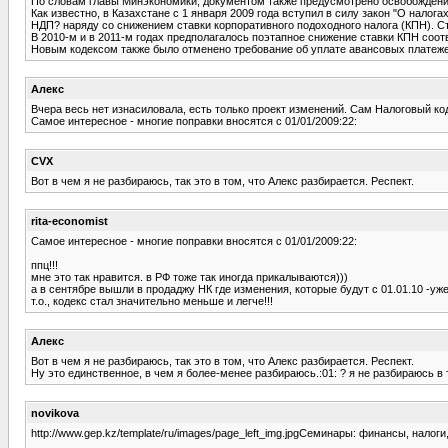
По словам главы Минэкономики, документом также предусмотрено освобождение
Как известно, в Казахстане с 1 января 2009 года вступил в силу закон "О нало
НДП? наряду со снижением ставки корпоративного подоходного налога (КПН). 
В 2010-м и в 2011-м годах предполагалось поэтапное снижение ставки КПН соот
Новым кодексом также было отменено требование об уплате авансовых платежей 
Алекс
Вчера весь нет изнасиловала, есть только проект изменений. Сам Налоговый ко
Самое интересное - многие поправки вносятся с 01/01/2009:22:
CVX
Вот в чем я не разбираюсь, так это в том, что Алекс разбирается. Респект.
rita-economist
Самое интересное - многие поправки вносятся с 01/01/2009:22:
ппц!!!
мне это так нравится. в РФ тоже так иногда прикалываются)))
а в сентябре вышли в продаджу НК где изменения, которые будут с 01.01.10 -уже
т.о., кодекс стал значительно меньше и легче!!!
Алекс
Вот в чем я не разбираюсь, так это в том, что Алекс разбирается. Респект.
Ну это единственное, в чем я более-менее разбираюсь.:01: ? я не разбираюсь в 
novikova
http://www.gep.kz/template/ru/images/page_left_img.jpgСеминары: финансы, налоги,