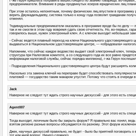
Г-же Герун пришлось поправить вышестоящего по званию товарища: во-первых, 
предприниматели. Вливание в ряды продвинутых юзеров юридических лиц планир
При этом осталось непонятным, почему физических лиц впустили в программу р
верить Джумадильдаеву, система только к концу года позволит гражданам получа
отменял.
?ндивидуальные предприниматели оказались в программе вроде бы по делу — по
так и не смогли в этом году вовремя сдать свою отчетность. Но, во-первых, га
говорилось выше, нужен электронный ключ. А с ключом выходит небольшая зам
- Сейчас ведется плавный переход на ключи Национального удостоверяющего 
выдаваться в Национальном удостоверяющем центре, — «обрадовала» налогоп
Напомним, что сейчас каждое ведомство выдает свой электронный ключ, теперь
структура при Налоговом комитете, а со следующего года их все равно приде
информации налоговой службы, сейчас порядка миллиона), г-жа Герун поспешила
- Подразделения Национального удостоверяющего центра будут расширять коли
Насколько эта замена ключей на переправе будет способствовать популярности 
платежей — государство таким макаром упустит. Потому что стоять в очереди в 
Jack
Наверное не следует тут ждать строго научных дискуссий - для этого есть сп
Agent007
Наверное не следует тут ждать строго научных дискуссий - для этого есть сп
Тогда выходит, логичным было бы закрыть форум? Я правильно вас понял, ведь
взятом регионе разные вопросы обсуждаются по разному. Этот форум исключени
Джек, научных дискуссий правильно, не будет - было бы приятней поговорить 
тот или иной вопрос. Ничего сложного.