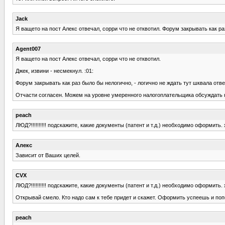
Jack
Я ващето на пост Алекс отвечал, сорри что не отквотил. Форум закрывать как р
Agent007
Я ващето на пост Алекс отвечал, сорри что не отквотил.
Джек, извини - несмекнул. :01:
Форум закрывать как раз было бы нелогично, - логично не ждать тут шквала отв
Отчасти согласен. Можем на уровне умеренного налогоплательщика обсуждать н
peach
ЛЮД?!!!!!!!!!! подскажите, какие документы (патент и т.д.) необходимо оформить.
Алекс
Зависит от Ваших целей.
CVX
ЛЮД?!!!!!!!!!! подскажите, какие документы (патент и т.д.) необходимо оформить.
Открывай смело. Кто надо сам к тебе придет и скажет. Оформить успеешь и поп
peach