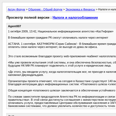
Актау-Форум
>
Общение - Общий форум
>
Экономика и Финансы
> Налоги и нал
Просмотр полной версии :
Налоги и налогооблажение
Agent007
1 октября 2009, 13:42, Национальное информационное агентство «Каз?нформ»
В ближайшее время граждане РК смогут оплачивать налоги через интернет
АСТАНА. 1 сентября. КАЗ?НФОРМ /Серик Сабеков/ - В ближайшее время граждане
оплатить свои налоги через интернет, не выходя из дома ли офиса.
Это стало возможным благодаря проекту web-приложения «кабинет налогоплате
«Мы уже провели испытания этой системы, и она обеспечена безопасностью, сб
будущем НК МФ РК планирует подключить к этой услуге и юридические лица.
«До этого, мы вводили услугу, когда налогоплательщик мог, не приходя в налого
напомнил Джумадильдаев.
Организаторы проекта отмечают, что на сегодня в Казахстане существует 140 в
благодаря интеграции двух информационных систем: «Платежного шлюза «элект
Общая концепция «платежного шлюза» заключается в обеспечении устойчивого 
По словам заместителя председателя Агентства РК по информатизации и связи
правительства». В этой связи достигнуты соглашения с министерством юстиции
оплачивать услуги, предоставляемые Центрами обслуживания населения и ЗАГС 
банковскими системами, что должно увеличить количество и доступность точек 