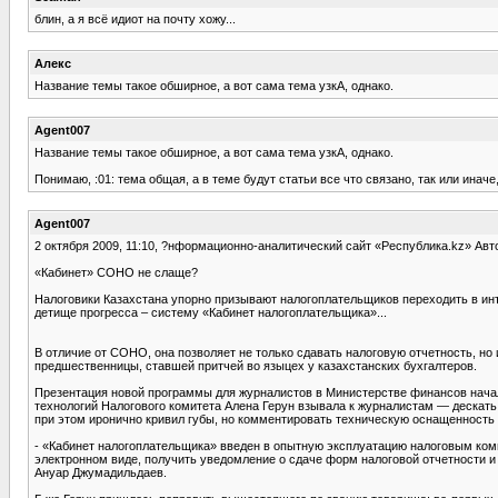
блин, а я всё идиот на почту хожу...
Алекс
Название темы такое обширное, а вот сама тема узкА, однако.
Agent007
Название темы такое обширное, а вот сама тема узкА, однако.
Понимаю, :01: тема общая, а в теме будут статьи все что связано, так или иначе,
Agent007
2 октября 2009, 11:10, ?нформационно-аналитический сайт «Республика.kz» Ав
«Кабинет» СОНО не слаще?
Налоговики Казахстана упорно призывают налогоплательщиков переходить в ин
детище прогресса – систему «Кабинет налогоплательщика»...
В отличие от СОНО, она позволяет не только сдавать налоговую отчетность, но 
предшественницы, ставшей притчей во языцех у казахстанских бухгалтеров.
Презентация новой программы для журналистов в Министерстве финансов начал
технологий Налогового комитета Алена Герун взывала к журналистам — дескать
при этом иронично кривил губы, но комментировать техническую оснащенность ф
- «Кабинет налогоплательщика» введен в опытную эксплуатацию налоговым комит
электронном виде, получить уведомление о сдаче форм налоговой отчетности и
Ануар Джумадильдаев.