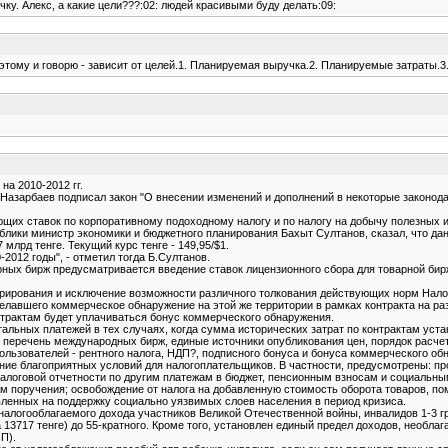
чку. Алекс, а какие цели???:02: людей красивыми буду делать:09:
ому и говорю - зависит от целей.1. Планируемая выручка.2. Планируемые затраты.3. Б
на 2010-2012 гг.
азарбаев подписал закон "О внесении изменений и дополнений в некоторые законод
ющих ставок по корпоративному подоходному налогу и по налогу на добычу полезных и
лики министр экономики и бюджетного планирования Бахыт Султанов, сказал, что дан
,7 млрд тенге. Текущий курс тенге - 149,95/$1.
2012 годы", - отметил тогда Б.Султанов.
арных бирж предусматривается введение ставок лицензионного сбора для товарной б
рирования и исключение возможности различного толкования действующих норм Налог
елавшего коммерческое обнаружение на этой же территории в рамках контракта на раз
онтрактам будет уплачиваться бонус коммерческого обнаружения.
льных платежей в тех случаях, когда сумма исторических затрат по контрактам уста
перечень международных бирж, единые источники опубликования цен, порядок расчет
льзователей - рентного налога, НДП?, подписного бонуса и бонуса коммерческого обн
ие благоприятных условий для налогоплательщиков. В частности, предусмотрены: пр
налоговой отчетности по другим платежам в бюджет, пенсионным взносам и социальны
рам поручения; освобождение от налога на добавленную стоимость оборота товаров, 
авленных на поддержку социально уязвимых слоев населения в период кризиса.
логооблагаемого дохода участников Великой Отечественной войны, инвалидов 1-3 гру
13717 тенге) до 55-кратного. Кроме того, установлен единый предел доходов, необл
П).