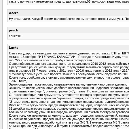
так это получится незаконная предпр. деятельность:03: прикроют тады мою лаво
Алекс
Ну елки-палки. Каждый режим налогообложения имеет свои плюсы и минусы. Поэт
peach
сенкс:01:
Lucky
Глава государства утвердил поправки в законодательство о ставках КПН и НДП? 
Астана. 16 ноября. ?НТЕРФАКС-КАЗАХСТАН - Президент Казахстана Нурсултан Н
госСМ? со ссылкой на пресс-службу главы государства.
Основной целью данного закона является продление в 2010-2012 годах действу
Представляя ранее указанный документ депутатам мажилиса парламента респуб
году в размере 83,7 млрд тенге, в 2011 году - 200,6 млрд тенге, в 2012 году - 219
"Эти поступления учтены в проекте закона "О республиканском бюджете на 2010-
Кроме того, сообщил он, в связи с лицензированием деятельности в сфере тов
1296 - тенге).
Закон содержит также нормы, направленные на улучшение налогового админист
Законом "в целях исключения двойного налогообложения недропользователя, сд
уплачиваться не будет", отмечал ранее Б.Султанов. По его словам, по таким к
Он также сообщил, что документом уточняется порядок определения сумм кварта
определения рыночной цены на биржевые товары, в которой предусматривается 
"Эта методика применяется для исчисления всех специальных платежей недропо
Вместе с тем документом предусматривается ряд норм, направленных на создан
31 декабря налогового периода; возможность продления сроков представления 
только по налогам); уточняется порядок оформления счетов-фактур по догово
Кроме того, как подчеркивал министр, документ содержит ряд изменений, напр
В частности, увеличен предельный объем доходов, подлежащих исключению из на
минимального размера заработной платы в год (МЗП, 1 ежемесячная МЗП равна 
55 МЗП (ранее для инвалидов 3-й группы необлагаемый предел составлял 27 МЗ