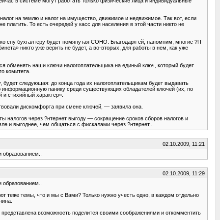
ейчас в системе могут работать только физические лица и индивидуальные
алог на землю и налог на имущество, движимое и недвижимое. Так вот, если
 платить. То есть очередей у касс для населения в этой части никто не
 ко сну бухгалтеру будет помянутая СОНО. Благодаря ей, напомним, многие ?П
нета» никто уже верить не будет, а во-вторых, для работы в нем, как уже
я обменять наши ключи налогоплательщика на единый ключ, который будет
о комитета.
, будет следующая: до конца года их налогоплательщикам будет выдавать
ую информационную панику среди существующих обладателей ключей (их, по
й и стихийный характер».
твовали дискомфорта при смене ключей, — заявила она.
аты налогов через ?нтернет выгоду — сокращение сроков сборов налогов и
вле и выгоднее, чем общаться с фискалами через ?нтернет...
02.10.2009, 11:21
и образованием..
02.10.2009, 11:29
и образованием..
т теже темы, что и мы с Вами? Только нужно учесть одно, в каждом отдельно
нина.
есь представлена возможность поделится своими соображениями и откомментить