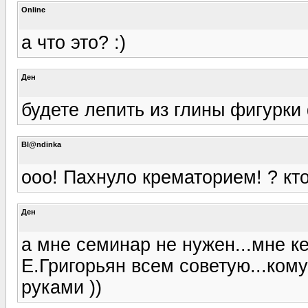
Online
а что это? :)
Ден
будете лепить из глины фигурки
Bl@ndinka
ооо! Пахнуло крематорием! ? кто
Ден
а мне семинар не нужен...мне к
Е.Григорьян всем советую...ком
руками ))