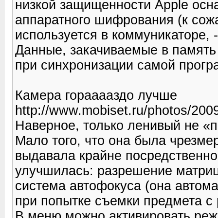
низкой защищенности Apple осн
аппаратного шифрования (к со
используется в коммуникаторе, -
Данные, закачиваемые в память
при синхронизации самой програ
Камера горааааздо лучше
http://www.mobiset.ru/photos/200
Наверное, только ленивый не «п
Мало того, что она была чрезмер
выдавала крайне посредственно
улучшилась: разрешение матриц
система автофокуса (она автом
при попытке съемки предмета с 
В меню можно активировать реж