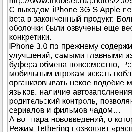
http://www.mobiset.ru/photos/200
С выходом iPhone 3G S Apple пе
beta в законченный продукт. Бо
оболочки были озвучены еще вес
конкретики.
iPhone 3.0 по-прежнему содержи
улучшений, самыми главными из
буфера обмена повсеместно, Pee
мобильным игрокам искать поб
организовывать некое подобие м
языков, наличие автозаполнени
родительский контроль, позвол
сериалов и фильмов чадом…
А вот пара нововведений, о кот
Режим Tethering позволяет «рас