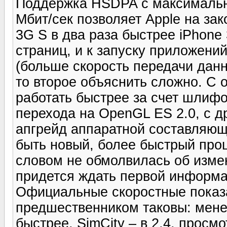
Поддержка HSDPA с максимальн
Мбит/сек позволяет Apple на зак
3G S в два раза быстрее iPhone 
страниц, и к запуску приложени
(больше скорость передачи данн
то второе объяснить сложно. С 
работать быстрее за счет шлиф
перехода на OpenGL ES 2.0, с д
апгрейд аппаратной составляющ
быть новый, более быстрый проц
словом не обмолвилась об изме
придется ждать первой информа
Официальные скоростные показа
предшественником таковы: мене
быстрее, SimCity – в 2,4, просм