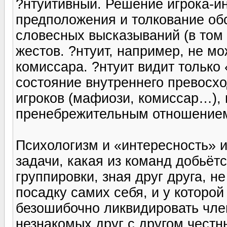
?нтуитивный. Решение игрока-ин
предположения и толкование об
словесных высказываний (в том 
жестов. ?нтуит, например, не м
комиссара. ?нтуит видит только
состояние внутреннего превосх
игроков (мафиози, комиссар…)
пренебрежительным отношением
Психологизм и «интересность» 
задачи, какая из команд добьёт
группировки, зная друг друга, н
посадку самих себя, и у которо
безошибочно ликвидировать чле
незнакомых друг с другом честн