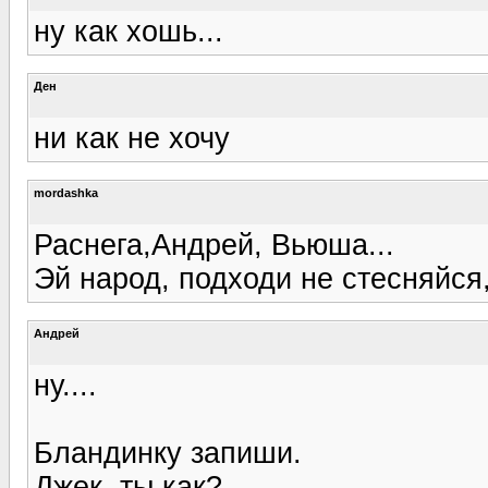
ну как хошь...
Ден
ни как не хочу
mordashka
Раснега,Андрей, Вьюша...
Эй народ, подходи не стесняйся
Андрей
ну....
Бландинку запиши.
Джек, ты как?