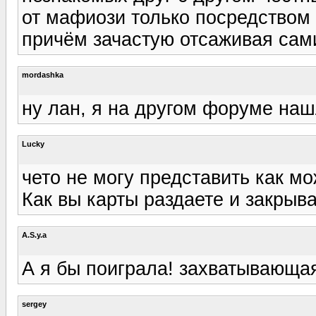
от мафиози только посредством
причём зачастую отсаживая сам
mordashka
ну лан, я на другом форуме наш
Lucky
чето не могу представить как м
Как вы карты раздаете и закрыва
A.S.y.a
А я бы поиграла! захватывающая
sergey