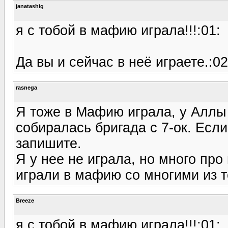
janatashig
я с тобой в мафию играла!!!:01:
Да вы и сейчас в неё играете.:02:
rasnega
Я тоже в Мафию играла, у Аллы 
собиралась бригада с 7-ок. Если 
запишите.
Я у нее не играла, но много пр
играли в мафию со многими из те
Breeze
я с тобой в мафию играла!!!:01: