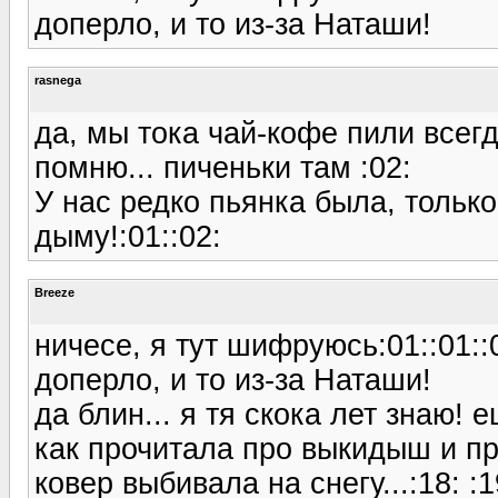
доперло, и то из-за Наташи!
rasnega
да, мы тока чай-кофе пили всегд
помню... пиченьки там :02:
У нас редко пьянка была, толь
дыму!:01::02:
Breeze
ничесе, я тут шифруюсь:01::01::
доперло, и то из-за Наташи!
да блин... я тя скока лет знаю! 
как прочитала про выкидыш и пр
ковер выбивала на снегу...:18: :1