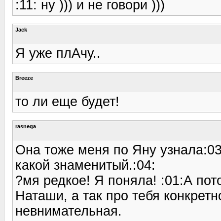
:11: ну ))) и не говори )))
Jack
Я уже плАчу..
Breeze
то ли еще будет!
rasnega
Она тоже меня по Яну узнала:03:
какой знаменитый.:04:
?мя редкое! Я поняла! :01:А пото
Наташи, а так про тебя конкрет
невнимательная.