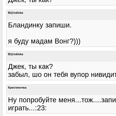
Bl@ndinka
Бландинку запиши.
я буду мадам Вонг?)))
Bl@ndinka
Джек, ты как?
забыл, шо он тебя вупор нивидит
Кристиночка
Ну попробуйте меня...тож....зап
играть...:23: