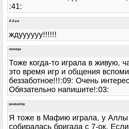
:41:
A.S.y.a
ждуууууу!!!!!!
rasnega
Тоже когда-то играла в живую, 
это время игр и общения вспоми
беззаботное!!!:09: Очень интере
Обязательно напишите!:03:
janatashig
Я тоже в Мафию играла, у Аллы 
собиралась бригада с 7-ок. Если 