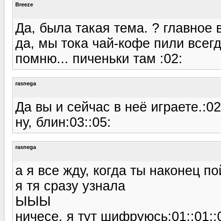
Breeze
Да, была такая тема. ? главное 
да, мы тока чай-кофе пили всегд
помню... пиченьки там :02:
rasnega
Да вы и сейчас в неё играете.:02:
ну, блин:03::05:
rasnega
а я все жду, когда ты наконец пой
я тя сразу узнала
ЫЫЫ
ничесе, я тут шифруюсь:01::01::