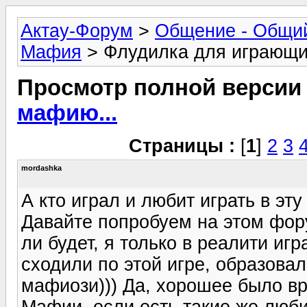
Актау-Форум
>
Общение - Общи
Мафия
> Флудилка для играющи
Просмотр полной версии
мафию...
Страницы :
[
1
]
2
3
mordashka
А кто играл и любит играть в эту
Давайте попробуем на этом фор
ли будет, я только в реалити иг
сходили по этой игре, образова
мафиози))) Да, хорошее было вр
Мафии, если есть такие же люби