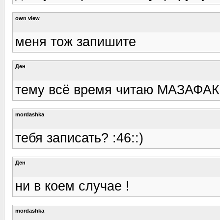
own view
меня тож запишите
Ден
тему всё время читаю МАЗАФАК?
mordashka
тебя записать? :46::)
Ден
ни в коем случае !
mordashka