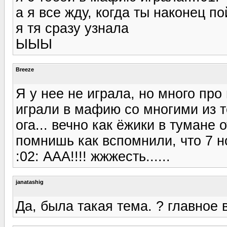
а я все жду, когда ты наконец пой
я тя сразу узнала
ЫЫЫ
Breeze
Я у нее не играла, но много пр
играли в мафию со многими из те
ога... вечно как ёжики в тумане 
помнишь как вспомнили, что 7 н
:02: ААА!!!! жжжесть......
janatashig
Да, была такая тема. ? главное 