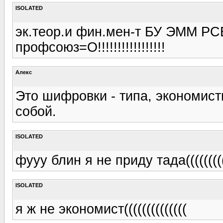
ISOLATED
эк.теор.и фин.мен-т БУ ЭММ РС
профсоюз=О!!!!!!!!!!!!!!!!!
Алекс
Это шифровки - типа, экономисты
собой.
ISOLATED
фууу блин я не приду тада((((((((
ISOLATED
я ж не экономист((((((((((((((