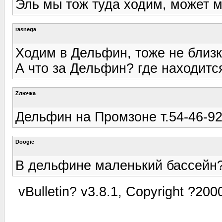
Эль мы тож туда ходим, может 
rasnega
Ходим в Дельфин, тоже не близко
А что за Дельфин? где находится
Zлючка
Дельфин на Промзоне т.54-46-9
Doogie
В дельфине маленький бассейн? 
vBulletin? v3.8.1, Copyright ?200